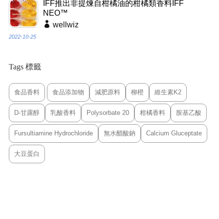
IFF推出非提煉自柑橘油的柑橘類香料IFF
NEO™
wellwiz
2022-10-25
Tags 標籤
食品香料
食品添加物
減肥原料
柳橙
維生素K2
D-甘露醇
乳酸香料
Polysorbate 20
柑橘香料
胺基乙酸
Fursultiamine Hydrochloride
無水醋酸鈉
Calcium Gluceptate
大豆蛋白