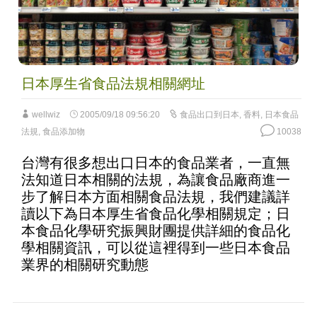
日本厚生省食品法規相關網址
wellwiz
2005/09/18 09:56:20
食品出口到日本
,
香料
,
日本食品
法規
,
食品添加物
10038
台灣有很多想出口日本的食品業者，一直無
法知道日本相關的法規，為讓食品廠商進一
步了解日本方面相關食品法規，我們建議詳
讀以下為日本厚生省食品化學相關規定；日
本食品化學研究振興財團提供詳細的食品化
學相關資訊，可以從這裡得到一些日本食品
業界的相關研究動態