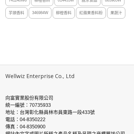
741140W6
柳橙香料
014453W
脫水食品
085985W
芋頭香料
346984W
柳橙香料
紅蘋果香料粉
果蔬汁
Wellwiz Enterprise Co., Ltd
向富實業股份有限公司
統一編號：70735933
地址：台灣彰化縣員林市員東路一段433號
電話：04-8350222
傳真：04-8350900
網站內文字或圖片所稱之產品名稱及呈現之商標屬該公司