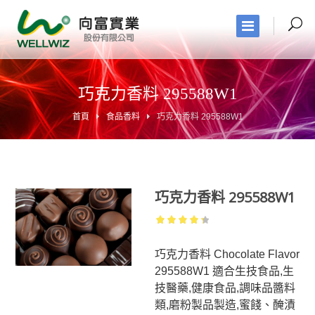
巧克力香料 295588W1
首頁
食品香料
巧克力香料 295588W1
巧克力香料 295588W1
4.37
out
of 5
巧克力香料 Chocolate Flavor
295588W1 適合生技食品,生
技醫藥,健康食品,調味品醬料
類,磨粉製品製造,蜜餞、醃漬