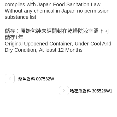
complies with Japan Food Sanitation Law
Without any chemical in Japan no permission
substance list
儲存：原始包裝未經開封在乾燥陰涼室溫下可
儲存1年
Original Upopened Container, Under Cool And
Dry Condition, At least 12 Months
柴魚香料 007532W
哈密瓜香料 305526W1