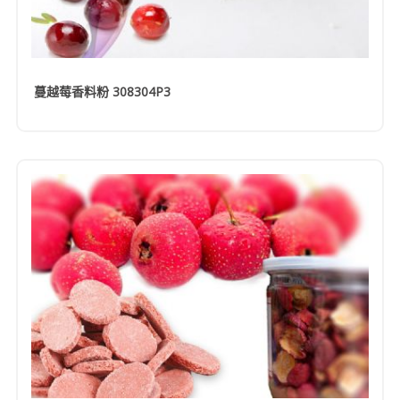
蔓越莓香料粉 308304P3