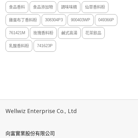
食品香料
食品添加物
調味味精
仙草香料粉
雞蛋布丁香料粉
308304P3
900403WP
049366P
761421M
玫瑰香料粉
鹹式高湯
花茶飲品
乳酸香料粉
741623P
Wellwiz Enterprise Co., Ltd
向富實業股份有限公司