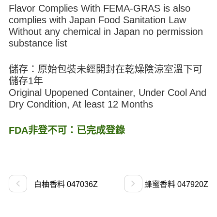
Flavor Complies With FEMA-GRAS is also
complies with Japan Food Sanitation Law
Without any chemical in Japan no permission
substance list
儲存：原始包裝未經開封在乾燥陰涼室溫下可
儲存1年
Original Upopened Container, Under Cool And
Dry Condition, At least 12 Months
FDA非登不可：已完成登錄
白柚香料 047036Z
蜂蜜香料 047920Z