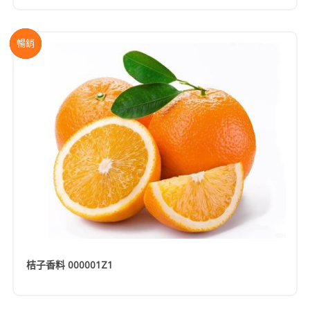
熱門
暢銷
桔子香料 000001Z1