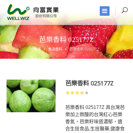
芭樂香料 025177Z
首頁
食品香料
芭樂香料 025177Z
芭樂香料 025177Z
4.22
out
of 5
芭樂香料 025177Z 具台灣芭
樂加上微酸的台灣紅心芭樂
香氣，芭樂籽味道濃郁，適
合生技食品,生技醫藥,健康食