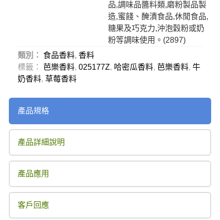
品,調味品醬料類,磨粉製品製
造,蜜餞、醃漬食品,休閒食品,
糖果及巧克力,沖泡穀粉或奶
粉等調味使用。(
2897
)
類別：
食品香料
,
香料
標籤：
芭樂香料
,
025177Z
,
哈密瓜香料
,
芭樂香料
,
牛
奶香料
,
草莓香料
產品規格
產品詳細說明
產品應用
客戶回應