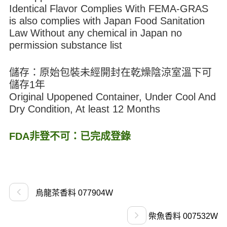
Identical Flavor Complies With FEMA-GRAS
is also complies with Japan Food Sanitation
Law Without any chemical in Japan no
permission substance list
儲存：原始包裝未經開封在乾燥陰涼室溫下可
儲存1年
Original Upopened Container, Under Cool And
Dry Condition, At least 12 Months
FDA非登不可：已完成登錄
烏龍茶香料 077904W
柴魚香料 007532W