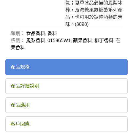
氣；夏季冰品必備的鳳梨冰
棒，及濃糖果露糖漿系列產
品，也可用於調整酒類的芳
味。(
3098
)
類別：
食品香料
,
香料
標籤：
鳳梨香料
,
015965W1
,
蘋果香料
,
柳丁香料
,
芒
果香料
產品規格
產品詳細說明
產品應用
客戶回應