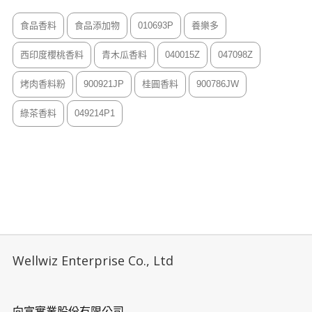
食品香料
食品添加物
010693P
養樂多
西印度櫻桃香料
青木瓜香料
040015Z
047098Z
烤肉香料粉
900921JP
桂圓香料
900786JW
綠茶香料
049214P1
Wellwiz Enterprise Co., Ltd
向富實業股份有限公司