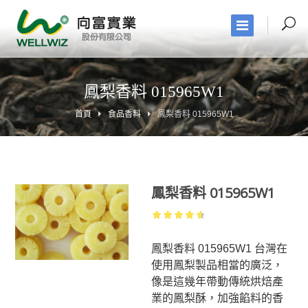
鳳梨香料 015965W1
首頁
食品香料
鳳梨香料 015965W1
鳳梨香料 015965W1
4.93
out
of 5
鳳梨香料 015965W1 台灣在
使用鳳梨製品相當的廣泛，
像是這幾年帶動傳統烘焙產
業的鳳梨酥，加強餡料的香