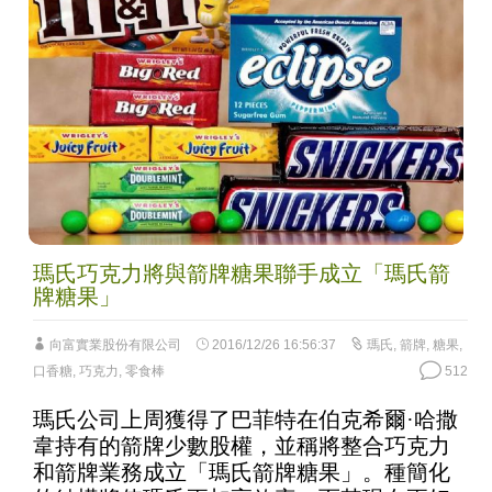
瑪氏巧克力將與箭牌糖果聯手成立「瑪氏箭
牌糖果」
向富實業股份有限公司
2016/12/26 16:56:37
瑪氏
,
箭牌
,
糖果
,
口香糖
,
巧克力
,
零食棒
512
瑪氏公司上周獲得了巴菲特在伯克希爾·哈撒
韋持有的箭牌少數股權，並稱將整合巧克力
和箭牌業務成立「瑪氏箭牌糖果」。種簡化