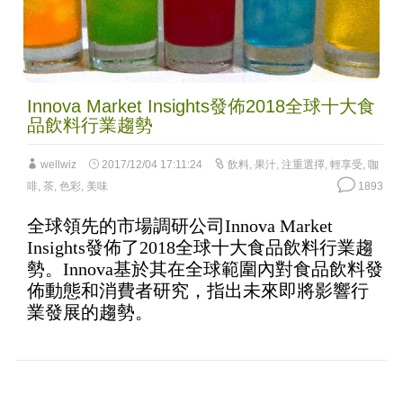
Innova Market Insights發佈2018全球十大食
品飲料行業趨勢
wellwiz
2017/12/04 17:11:24
飲料
,
果汁
,
注重選擇
,
輕享受
,
咖
啡
,
茶
,
色彩
,
美味
1893
全球領先的市場調研公司Innova Market
Insights發佈了2018全球十大食品飲料行業趨
勢。Innova基於其在全球範圍內對食品飲料發
佈動態和消費者研究，指出未來即將影響行
業發展的趨勢。