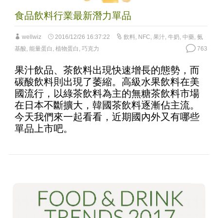
食品飲料行業最新潛力單品
wellwiz
2016/12/26 16:37:22
飲料
,
NFC
,
果汁
,
牛奶
,
中藥
,
氨
基酸
,
能量蛋白
,
植物蛋白
,
巧克力
763
果汁飲品、茶飲料出現快速增長的態勢，而
碳酸飲料則出現了萎縮。高級水果飲料在美
國流行，以綠茶飲料為主的無糖茶飲料市場
在日本不斷擴大，韓國茶飲料逐漸佔主流。
今天我們來一起看看，近期國內外又有哪些
單品上市吧。