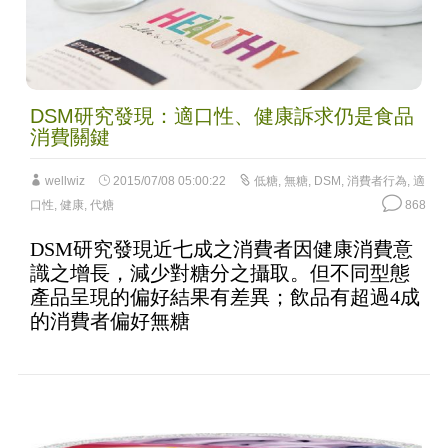
DSM研究發現：適口性、健康訴求仍是食品
消費關鍵
wellwiz
2015/07/08 05:00:22
低糖
,
無糖
,
DSM
,
消費者行為
,
適
口性
,
健康
,
代糖
868
DSM研究發現近七成之消費者因健康消費意
識之增長，減少對糖分之攝取。但不同型態
產品呈現的偏好結果有差異；飲品有超過4成
的消費者偏好無糖