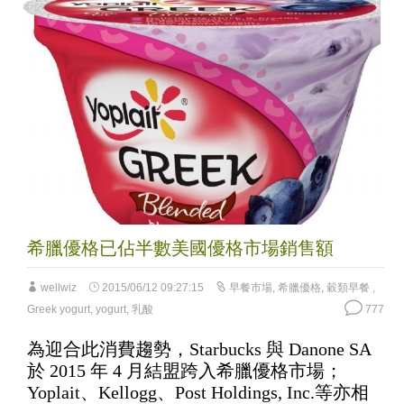
希臘優格已佔半數美國優格市場銷售額
wellwiz
2015/06/12 09:27:15
早餐市場
,
希臘優格
,
穀類早餐
,
Greek yogurt
,
yogurt
,
乳酸
777
為迎合此消費趨勢，Starbucks 與 Danone SA
於 2015 年 4 月結盟跨入希臘優格市場；
Yoplait、Kellogg、Post Holdings, Inc.等亦相