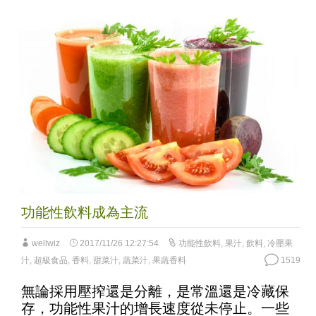
功能性飲料成為主流
wellwiz
2017/11/26 12:27:54
功能性飲料
,
果汁
,
飲料
,
冷壓果
汁
,
超級食品
,
香料
,
甜菜汁
,
蔬菜汁
,
果蔬香料
1519
無論採用壓搾還是分離，是常溫還是冷藏保
存，功能性果汁的增長速度從未停止。一些