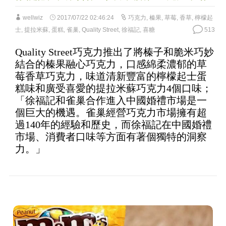
wellwiz
2017/07/22 02:46:24
巧克力
,
榛果
,
草莓
,
香草
,
檸檬起
士
,
提拉米蘇
,
蛋糕
,
雀巢
,
Quality Street
,
徐福記
,
喜糖
513
Quality Street巧克力推出了將榛子和脆米巧妙
結合的榛果融心巧克力，口感綿柔濃郁的草
莓香草巧克力，味道清新豐富的檸檬起士蛋
糕味和廣受喜愛的提拉米蘇巧克力4個口味；
「徐福記和雀巢合作進入中國婚禮市場是一
個巨大的機遇。雀巢經營巧克力市場擁有超
過140年的經驗和歷史，而徐福記在中國婚禮
市場、消費者口味等方面有著個獨特的洞察
力。」