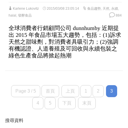
Karlene Lukovitz
2015/03/08 23:05:14
食品趨勢
,
天然
,
永續
,
halal
,
發酵食品
884
全球消費者行銷顧問公司 dunnhumby 近期提
出 2015 年食品市場五大趨勢，包括：(1)訴求
天然之甜味劑，對消費者具吸引力；(2)強調
有機認證、人道養殖及可回收與永續包裝之
綠色生產食品將掀起熱潮
Page 3 / 5
首頁
上頁
1
2
3
4
5
下頁
末頁
搜尋資料