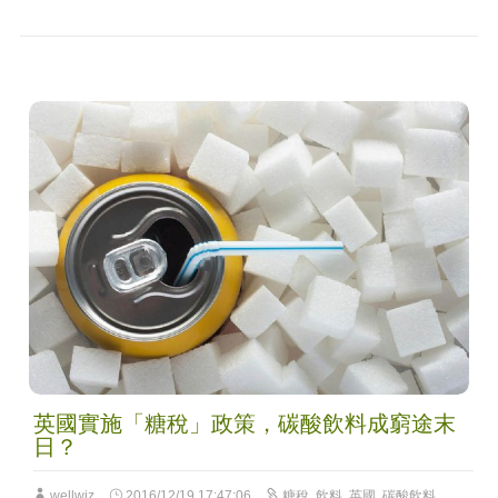
英國實施「糖稅」政策，碳酸飲料成窮途末
日？
wellwiz
2016/12/19 17:47:06
糖稅
,
飲料
,
英國
,
碳酸飲料