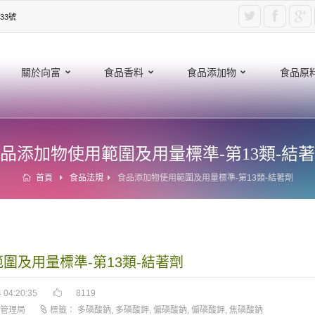
33號
關於向富
食品香料
食品添加物
食品原
品添加物使用範圍及用量標準-第13類-結
首頁
食品法規
食品添加物使用範圍及用量標準-第13類-結著劑
圍及用量標準-第13類-結著劑
 04:20:35
8119
管理局
標籤：
多磷酸鈉
,
多磷酸鉀
,
偏磷酸鈉
,
偏磷酸鉀
,
焦磷酸鈉