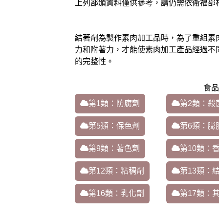
上列部頒資料僅供參考，請仍需依衛福部
結著劑為製作素肉加工品時，為了重組素
力和附著力，才能使素肉加工產品經過不
的完整性。
食品
第1類：防腐劑
第2類：殺
第5類：保色劑
第6類：膨
第9類：著色劑
第10類：
第12類：粘稠劑
第13類：
第16類：乳化劑
第17類：