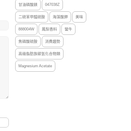
甘油磷酸鎂
047038Z
二硫苯甲醯硫胺
海藻酸鉀
美味
888004W
鳳梨香料
蠻牛
焦磷酸硫胺
消費趨勢
高級脂肪族碳氫化合物類
Magnesium Acetate