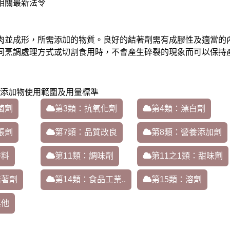
相關最新法令
肉並成形，所需添加的物質。良好的結著劑需有成膠性及適當的
同烹調處理方式或切割食用時，不會產生碎裂的現象而可以保持
添加物使用範圍及用量標準
菌劑
第3類：抗氧化劑
第4類：漂白劑
脹劑
第7類：品質改良
第8類：營養添加劑
香料
第11類：調味劑
第11之1類：甜味劑
結著劑
第14類：食品工業..
第15類：溶劑
其他