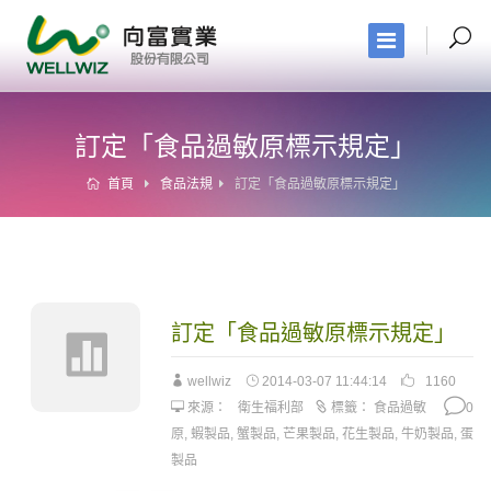
訂定「食品過敏原標示規定」
首頁
食品法規
訂定「食品過敏原標示規定」
訂定「食品過敏原標示規定」
wellwiz
2014-03-07 11:44:14
1160
來源：
衛生福利部
標籤：
食品過敏
0
原
,
蝦製品
,
蟹製品
,
芒果製品
,
花生製品
,
牛奶製品
,
蛋
製品