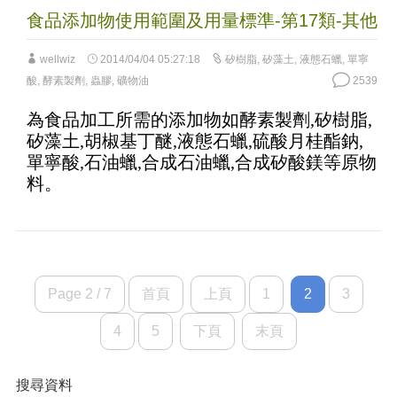
食品添加物使用範圍及用量標準-第17類-其他
wellwiz
2014/04/04 05:27:18
矽樹脂
,
矽藻土
,
液態石蠟
,
單寧
酸
,
酵素製劑
,
蟲膠
,
礦物油
2539
為食品加工所需的添加物如酵素製劑,矽樹脂,
矽藻土,胡椒基丁醚,液態石蠟,硫酸月桂酯鈉,
單寧酸,石油蠟,合成石油蠟,合成矽酸鎂等原物
料。
Page 2 / 7
首頁
上頁
1
2
3
4
5
下頁
末頁
搜尋資料