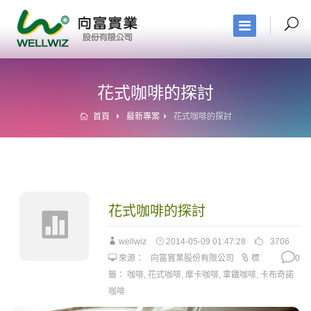
花式咖啡的探討
首頁
最新專案
花式咖啡的探討
花式咖啡的探討
wellwiz
2014-05-09 01:47:28
3706
來源：
向富實業股份有限公司
標
0
籤：
咖啡
,
花式咖啡
,
摩卡咖啡
,
拿鐵咖啡
,
卡布奇諾
咖啡