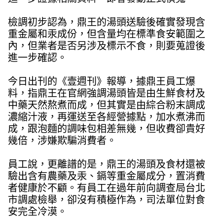
檢調初步認為，鼎王的湯頭送驗後確實發現含
重金屬和汞成份，但含量均在標準食安範圍之
內，但業者是否另涉及標示不食，則要蒐證後
進一步確認。
今日出刊的《壹週刊》報導，據鼎王員工爆
料，指鼎王在官網強調湯頭皆是由生鮮食材及
中藥天然熬煮而成，但其實是由綜合粉末調成
濃縮汁液，再運送至各經營據點，加水煮沸而
成，跟泡麵的調味包相差無幾，但收費卻貴好
幾倍，涉嫌欺騙消費者。
員工說，更離譜的是，鼎王的湯頭及食材還被
驗出含有農藥及汞、鎘等重金屬成分，置消費
者健康於不顧。有員工在過年前向調查局台北
市調處檢舉，卻沒有積極作為，司法單位對食
安完全冷漠。