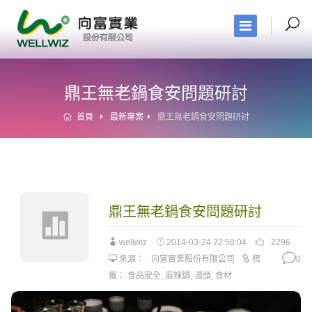
鼎王無老鍋食安問題研討
首頁
最新專案
鼎王無老鍋食安問題研討
鼎王無老鍋食安問題研討
wellwiz
2014-03-24 22:58:04
2296
來源：
向富實業股份有限公司
標
0
籤：
食品安全
,
麻辣鍋
,
湯頭
,
食材