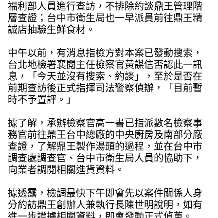
福利部人員進行查訪，不排除約談鼎王管理階
層查證；台中市衛生局也一早派員前往鼎王精
誠店抽驗生鮮食材。
中午以前，有消息指檢方對本案已發動搜索，
台北地檢署襄閱主任檢察官黃謀信否認此一訊
息，「今天並沒有搜索、約談」，至於是否在
前期查訪後正式指揮司法警察偵辦，「目前暫
時不予置評。」
據了解，承辦檢察官高一書已指派數名檢察事
務官前往鼎王台中總廠的中央廚房及南部分廠
查證，了解鼎王製作湯頭的過程，並在台中市
調查處調查官、台中市衛生局人員的協助下，
向業者調閱相關進貨資料。
據透露，檢調最快下午即會先以案件關係人身
分約訪鼎王創辦人兼執行長陳世明說明，如有
進一步證據相關資料，即會發動正式偵蒐。