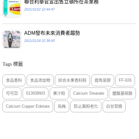
聯合利華官宣出售立頓所在茶業務
2021/11/22 22:44:47
ADM發布未來消費者趨勢
2021/11/18 22:39:00
Tags 標籤
食品香料
食品添加物
綜合水果香料粉
鹿角菜膠
FF-026
可可亞
013938W3
果汁粉
Calcium Stearate
鹽酸基硫胺
Calcium Copper Edetate
烏梅
防止澱粉老化
白甘草精