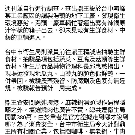
週刊並自行進行調查，查出鼎王設於台中霧峰
某工業廠區的調製湯頭的地下工廠，發現衛生
環境惡劣，湯頭工廠車輛忙著運出寫有辣鍋原
汁字樣的箱子出去，卻未見載有生鮮食材、中
藥的車輛進入。
台中市衛生局則派員前往鼎王精誠店抽驗生鮮
食材，抽驗品項包括蔬菜、豆腐及菇類等生鮮
食材。衛生局食品藥物管理科長邱惠慈指出，
現場還發現地瓜丸、山藥丸的顏色偏鮮艷，一
併帶回，檢驗農藥殘留、防腐劑及色素有無違
規，檢驗報告預計一周完成。
鼎王食安問題連環爆，麻辣鍋湯頭製作過程隱
瞞之外，塩選燒肉也廣告不實，總共遭衛生局
開罰380萬，由於業者是官方證據走到哪才說到
哪？為了消費安全，台中市衛生局今天針對鼎
王所有相關企業，包括閱咖啡、無老鍋、牛肉