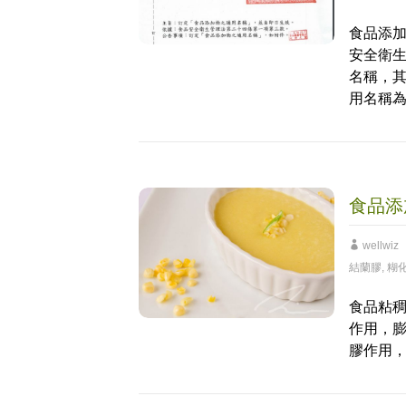
食品添加
安全衛生
名稱，
用名稱
食品添
wellwiz
結蘭膠
,
糊
食品粘
作用，
膠作用