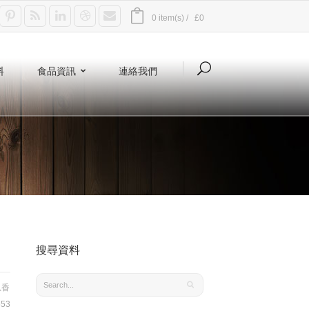
0 item(s) /
£0
料
食品資訊
連絡我們
搜尋資料
息香
53