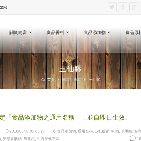
3號‎
關於向富
食品香料
食品添加物
食品原
三仙膠
首頁
關鍵字查詢
三仙膠
定「食品添加物之通用名稱」，並自即日生效。
2016/03/07 02:05:27
食品添加物
,
通用名稱
,
L-麩酸鈉
,
味精
,
苯甲酸
,
安
鈉
,
安息香酸鈉
,
氧化鈣
,
生石灰或石灰
16