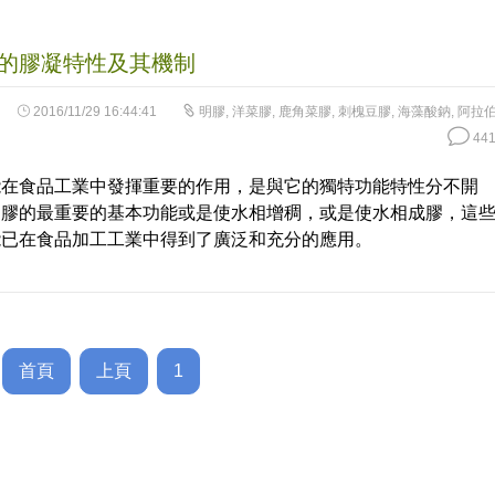
的膠凝特性及其機制
2016/11/29 16:44:41
明膠
,
洋菜膠
,
鹿角菜膠
,
刺槐豆膠
,
海藻酸鈉
,
阿拉
441
能在食品工業中發揮重要的作用，是與它的獨特功能特性分不開
品膠的最重要的基本功能或是使水相增稠，或是使水相成膠，這
能已在食品加工工業中得到了廣泛和充分的應用。
首頁
上頁
1