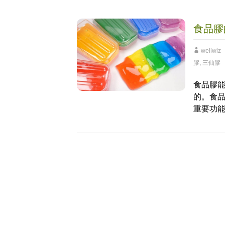
食品膠
wellwiz
膠
,
三仙膠
食品膠
的。食
重要功