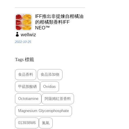
IFF推出非提煉自柑橘油
的柑橘類香料IFF
NEO™
wellwiz
2022-10-25
Tags 標籤
食品香料
食品添加物
甲硫胺酸硒
Ovidias
Octotiamine
阿薩姆紅茶香料
Magnesium Glycerophosphate
013938W6
氮氣