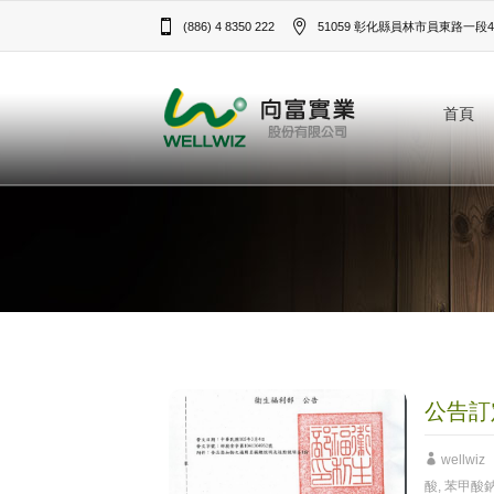
(886) 4 8350 222
51059 彰化縣員林市員東路一段43
首頁
公告訂
wellwiz
酸
,
苯甲酸