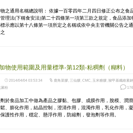
物之通用名稱總說明： 依據一百零四年二月四日修正公布之食
管理法(下稱食安法)第二十四條第一項第三款之規定，食品添加
其標示應以第十八條第一項所定之名稱或依中央主管機關公告之
為之
加物使用範圍及用量標準-第12類-粘稠劑（糊料）
2014/04/04 03:53:34
鹿角菜膠
,
三仙膠
,
CMC
,
玉米糖膠
,
羧甲基纖維素
化澱粉
176
稠劑於食品加工中做為產品之膠黏、包膠、成膜作用，脫模、潤
膨鬆、膨化作用，結晶控制，澄清作用，混濁作用，乳化作用，
，保護性作用，穩定、懸浮作用，防縮劑，發泡劑等作用。