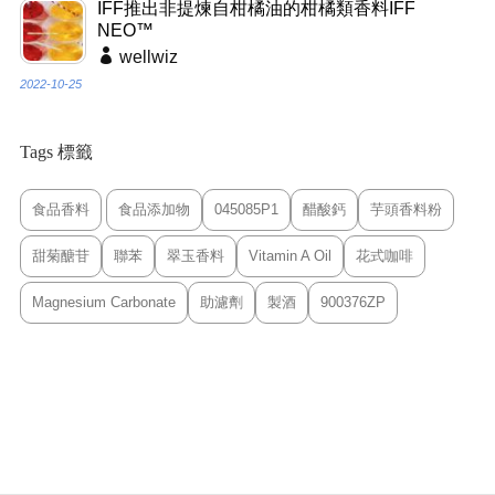
IFF推出非提煉自柑橘油的柑橘類香料IFF
NEO™
wellwiz
2022-10-25
Tags 標籤
食品香料
食品添加物
045085P1
醋酸鈣
芋頭香料粉
甜菊醣苷
聯苯
翠玉香料
Vitamin A Oil
花式咖啡
Magnesium Carbonate
助濾劑
製酒
900376ZP