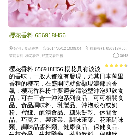
櫻花香料 656918H56
類別：
食品香料
2014/05/12 10:08:04
櫻花香料
,
656918H56
,
茉莉香料
,
桂花香料
,
野薑花香料粉
3648
櫻花香料 656918H56 櫻花具有淡淡
4.09
out
的香味，一般人都沒有發現，尤其日本萬里
of 5
香種的櫻花，在盛開時就會顯現濃郁的香
氣；櫻花香料粉主要適合清淡型沖泡即飲食
品，可在三合一沖泡系列食品、可可相關食
品、食品調味料、乳製品、沖泡穀粉或奶
粉、蜜餞、醃漬食品、糖果餅乾、休閒食
品、巧克力、製茶業、調味茶葉、花茶調味
類、調味品醬料類、健康食品、保健食品、
生技食品、生技醫藥、茶類飲料、保健飲