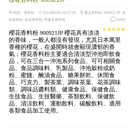
類別：
香料粉
2014/05/06 10:57:04
櫻花香料粉
,
900921JP
,
茉
莉香料粉
,
桂花香料粉
,
野薑花香料粉
3065
櫻花香料粉 900921JP 櫻花具有淡淡
4.51
out of
的香味，一般人都沒有發現，尤其日本萬里
5
香種的櫻花，在盛開時就會顯現濃郁的香
氣；櫻花香料粉主要適合清淡型沖泡即飲食
品，可在三合一沖泡系列食品、可可相關食
品、食品調味料、乳製品、沖泡穀粉或奶
粉、蜜餞、醃漬食品、糖果餅乾、休閒食
品、巧克力、製茶業、調味茶葉、花茶調味
類、調味品醬料類、健康食品、保健食品、
生技食品、生技醫藥、茶類飲料、保健飲
品、清涼飲料、運動飲料、碳酸飲料、適用
各類食品加工使用。