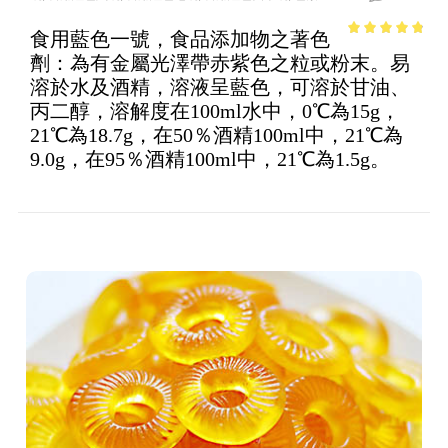
食用藍色一號，食品添加物之著色
4.5
out of
劑：為有金屬光澤帶赤紫色之粒或粉末。易
5
溶於水及酒精，溶液呈藍色，可溶於甘油、
丙二醇，溶解度在100ml水中，0℃為15g，
21℃為18.7g，在50％酒精100ml中，21℃為
9.0g，在95％酒精100ml中，21℃為1.5g。