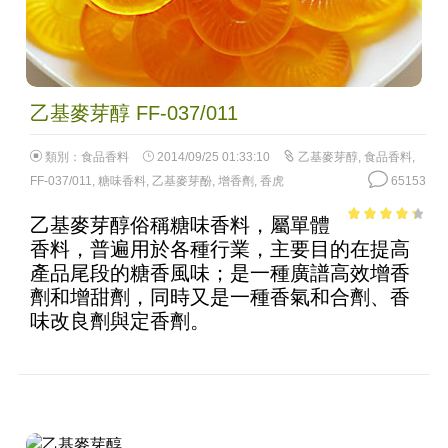
乙基麥芽醇 FF-037/011
類別：
食品香料
2014/09/25 01:33:10
乙基麥芽醇
,
食品香料
,
FF-037/011
,
糖味香料
,
乙基麥芽酚
,
增香劑
,
香虎
65153
乙基麥芽醇俗稱糖味香料，屬單體
3.58
out
香料，普遍用於各種行業，主要目的在提高
of 5
產品尾段的糖香風味；是一種廣譜高效增香
劑和增甜劑，同時又是一種香氣和合劑、香
味改良劑與定香劑。