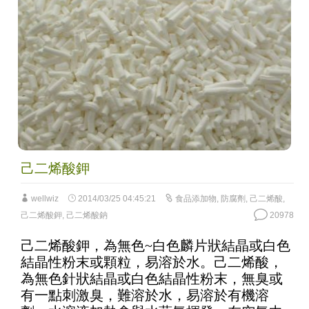
己二烯酸鉀
wellwiz
2014/03/25 04:45:21
食品添加物
,
防腐劑
,
己二烯酸
,
己二烯酸鉀
,
己二烯酸鈉
20978
己二烯酸鉀，為無色~白色麟片狀結晶或白色
結晶性粉末或顆粒，易溶於水。己二烯酸，
為無色針狀結晶或白色結晶性粉末，無臭或
有一點刺激臭，難溶於水，易溶於有機溶