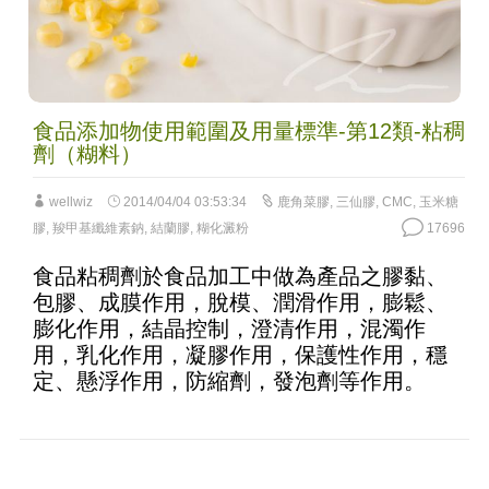
食品添加物使用範圍及用量標準-第12類-粘稠
劑（糊料）
wellwiz
2014/04/04 03:53:34
鹿角菜膠
,
三仙膠
,
CMC
,
玉米糖
膠
,
羧甲基纖維素鈉
,
結蘭膠
,
糊化澱粉
17696
食品粘稠劑於食品加工中做為產品之膠黏、
包膠、成膜作用，脫模、潤滑作用，膨鬆、
膨化作用，結晶控制，澄清作用，混濁作
用，乳化作用，凝膠作用，保護性作用，穩
定、懸浮作用，防縮劑，發泡劑等作用。