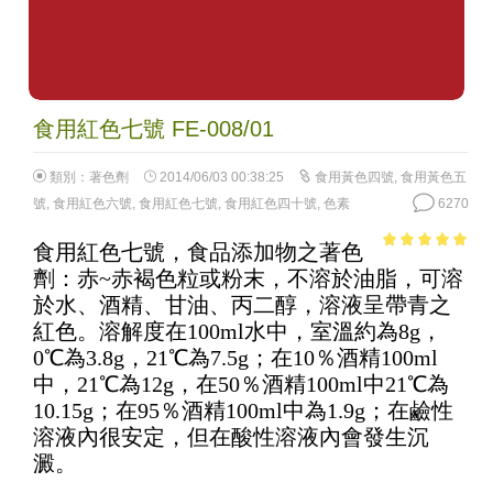
食用紅色七號 FE-008/01
類別：
著色劑
2014/06/03 00:38:25
食用黃色四號
,
食用黃色五
號
,
食用紅色六號
,
食用紅色七號
,
食用紅色四十號
,
色素
6270
食用紅色七號，食品添加物之著色
4.81
out of
劑：赤~赤褐色粒或粉末，不溶於油脂，可溶
5
於水、酒精、甘油、丙二醇，溶液呈帶青之
紅色。溶解度在100ml水中，室溫約為8g，
0℃為3.8g，21℃為7.5g；在10％酒精100ml
中，21℃為12g，在50％酒精100ml中21℃為
10.15g；在95％酒精100ml中為1.9g；在鹼性
溶液內很安定，但在酸性溶液內會發生沉
澱。