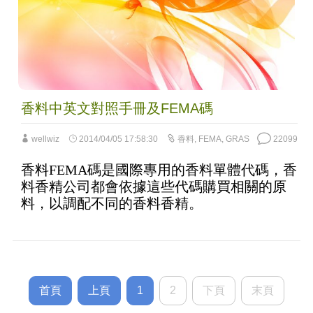
香料中英文對照手冊及FEMA碼
wellwiz
2014/04/05 17:58:30
香料
,
FEMA
,
GRAS
22099
香料FEMA碼是國際專用的香料單體代碼，香
料香精公司都會依據這些代碼購買相關的原
料，以調配不同的香料香精。
首頁
上頁
1
2
下頁
末頁