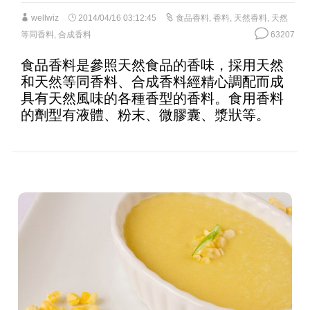
wellwiz
2014/04/16 03:12:45
食品香料
,
香料
,
天然香料
,
天然
等同香料
,
合成香料
63207
食品香料是參照天然食品的香味，採用天然
和天然等同香料、合成香料經精心調配而成
具有天然風味的各種香型的香料。食用香料
的劑型有液體、粉末、微膠囊、漿狀等。