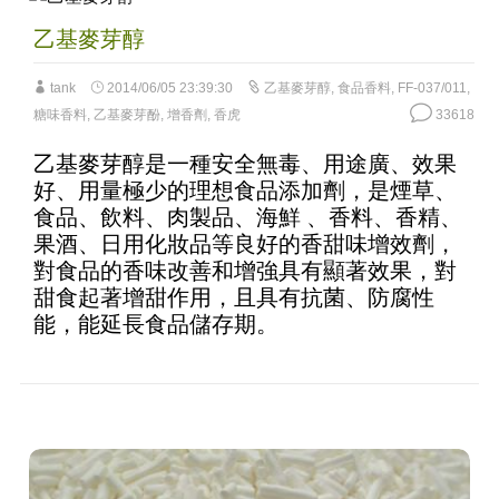
乙基麥芽醇
tank
2014/06/05 23:39:30
乙基麥芽醇
,
食品香料
,
FF-037/011
,
糖味香料
,
乙基麥芽酚
,
增香劑
,
香虎
33618
乙基麥芽醇是一種安全無毒、用途廣、效果
好、用量極少的理想食品添加劑，是煙草、
食品、飲料、肉製品、海鮮 、香料、香精、
果酒、日用化妝品等良好的香甜味增效劑，
對食品的香味改善和增強具有顯著效果，對
甜食起著增甜作用，且具有抗菌、防腐性
能，能延長食品儲存期。