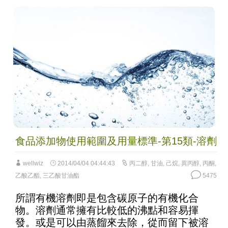
食品添加物使用範圍及用量標準-第15類-溶劑
wellwiz
2014/04/04 04:44:43
丙二醇
,
甘油
,
己烷
,
異丙醇
,
丙酮
,
乙酸乙酯
,
三乙酸甘油酯
5475
所謂有機溶劑即是包含碳原子的有機化合
物。溶劑通常擁有比較低的沸點和容易揮
發。或是可以由蒸餾來去除，從而留下被溶