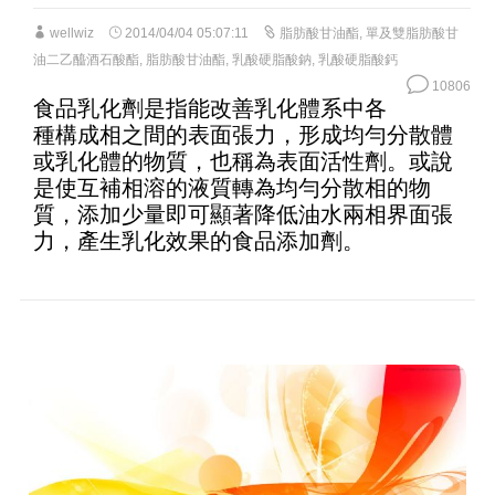
wellwiz
2014/04/04 05:07:11
脂肪酸甘油酯
,
單及雙脂肪酸甘
油二乙醯酒石酸酯
,
脂肪酸甘油酯
,
乳酸硬脂酸鈉
,
乳酸硬脂酸鈣
10806
食品乳化劑是指能改善乳化體系中各
種構成相之間的表面張力，形成均勻分散體
或乳化體的物質，也稱為表面活性劑。或說
是使互補相溶的液質轉為均勻分散相的物
質，添加少量即可顯著降低油水兩相界面張
力，產生乳化效果的食品添加劑。