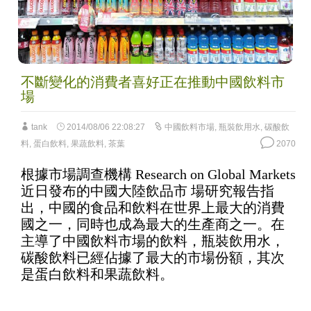
不斷變化的消費者喜好正在推動中國飲料市
場
tank
2014/08/06 22:08:27
中國飲料市場
,
瓶裝飲用水
,
碳酸飲
料
,
蛋白飲料
,
果蔬飲料
,
茶葉
2070
根據市場調查機構 Research on Global Markets
近日發布的中國大陸飲品市 場研究報告指
出，中國的食品和飲料在世界上最大的消費
國之一，同時也成為最大的生產商之一。在
主導了中國飲料市場的飲料，瓶裝飲用水，
碳酸飲料已經佔據了最大的市場份額，其次
是蛋白飲料和果蔬飲料。