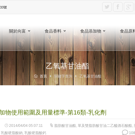
3號‎
關於向富
食品香料
食品添加物
食品原
乙氧基甘油酯
首頁
關鍵字查詢
乙氧基甘油酯
加物使用範圍及用量標準-第16類-乳化劑
2014/04/04 05:07:11
脂肪酸甘油酯
,
單及雙脂肪酸甘油二乙醯酒石酸酯
,
,
乳酸硬脂酸鈉
,
乳酸硬脂酸鈣
108