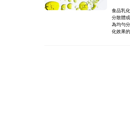
食品乳
分散體
為均勻
化效果