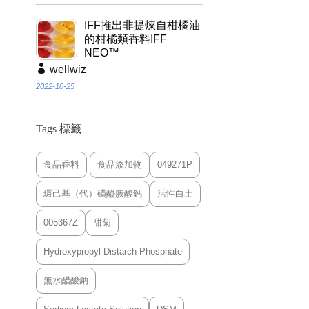
IFF推出非提煉自柑橘油
的柑橘類香料IFF
NEO™
wellwiz
2022-10-25
Tags 標籤
食品香料
食品添加物
049271P
環己基（代）磺醯胺酸鈣
活性白土
005367Z
甜菊
Hydroxypropyl Distarch Phosphate
無水醋酸鈉