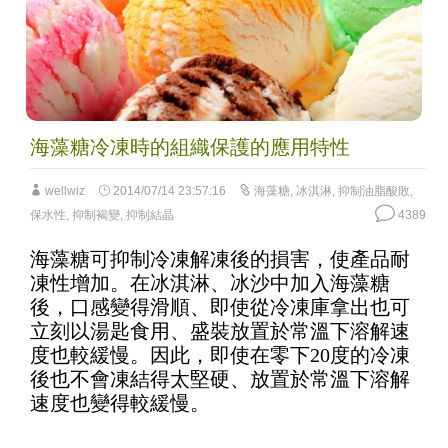
海藻糖冷凍時的組織保護的應用特性
wellwiz
2014/07/14 23:57:16
海藻糖
,
冰淇淋
,
抑制油脂酸敗
,
保水性
,
抑制褐變
,
抑制結晶
4389
海藻糖可抑制冷凍解凍後的損害，使產品耐
凍性增加。在冰淇淋、冰沙中加入海藻糖
後，口感變得滑順、即使從冷凍庫拿出也可
立刻以湯匙食用、盛裝放置於常溫下溶解速
度也較緩慢。因此，即使在零下20度的冷凍
後也不會凍結得太堅硬、放置於常溫下溶解
速度也變得較緩慢。