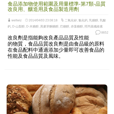
食品添加物使用範圍及用量標準-第7類-品質
改良用、釀造用及食品製造用劑
wellwiz
2014/04/03 23:08:18
二氧化矽
,
氯化鈣
,
乳糖醇
,
乳酸
鈣
,
D-山梨醇
,
D-木糖醇
,
異麥芽酮糖醇
,
巴糖醇
,
赤藻糖醇
,
羥丙基纖維素
8652
改良劑是指能夠改良產品品質及性能
的物質，食品品質改良劑是由食品級的原料
在食品配料中通過添加少量即可改善食品的
性能及食品品質及風味。