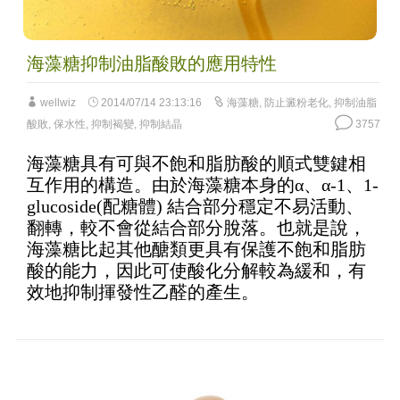
海藻糖抑制油脂酸敗的應用特性
wellwiz
2014/07/14 23:13:16
海藻糖
,
防止澱粉老化
,
抑制油脂
酸敗
,
保水性
,
抑制褐變
,
抑制結晶
3757
海藻糖具有可與不飽和脂肪酸的順式雙鍵相
互作用的構造。由於海藻糖本身的α、α-1、1-
glucoside(配糖體) 結合部分穩定不易活動、
翻轉，較不會從結合部分脫落。也就是說，
海藻糖比起其他醣類更具有保護不飽和脂肪
酸的能力，因此可使酸化分解較為緩和，有
效地抑制揮發性乙醛的產生。