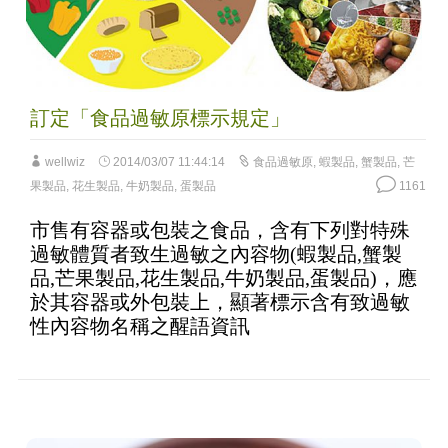
訂定「食品過敏原標示規定」
wellwiz
2014/03/07 11:44:14
食品過敏原
,
蝦製品
,
蟹製品
,
芒
果製品
,
花生製品
,
牛奶製品
,
蛋製品
1161
市售有容器或包裝之食品，含有下列對特殊
過敏體質者致生過敏之內容物(蝦製品,蟹製
品,芒果製品,花生製品,牛奶製品,蛋製品)，應
於其容器或外包裝上，顯著標示含有致過敏
性內容物名稱之醒語資訊