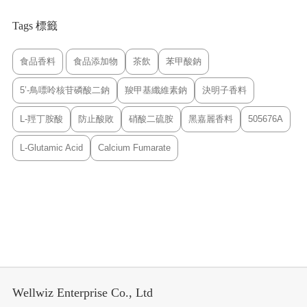
Tags 標籤
食品香料
食品添加物
茶飲
苯甲酸鈉
5’-鳥嘌呤核苷磷酸二鈉
羧甲基纖維素鈉
決明子香料
L-羥丁胺酸
防止酸敗
硝酸二硫胺
黑嘉麗香料
505676A
L-Glutamic Acid
Calcium Fumarate
Wellwiz Enterprise Co., Ltd