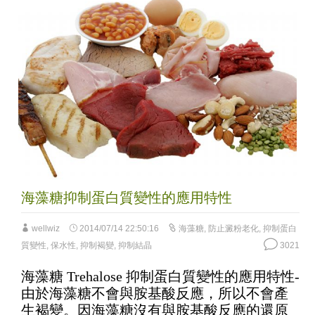
海藻糖抑制蛋白質變性的應用特性
wellwiz
2014/07/14 22:50:16
海藻糖
,
防止澱粉老化
,
抑制蛋白
質變性
,
保水性
,
抑制褐變
,
抑制結晶
3021
海藻糖 Trehalose 抑制蛋白質變性的應用特性-
由於海藻糖不會與胺基酸反應，所以不會產
生褐變。因海藻糖沒有與胺基酸反應的還原