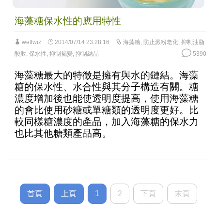
海藻糖保水性的應用特性
wellwiz
2014/07/14 23:28:16
海藻糖
,
防止澱粉老化
,
抑制油脂
酸敗
,
保水性
,
抑制褐變
,
抑制結晶
5390
海藻糖最大的特徵是擁有與水的鏈結。海藻
糖的保水性、水合性與其分子構造有關。糖
濃度增加後也能使透明度提高，使用海藻糖
的會比使用砂糖或單糖類的透明度更好。比
較同樣糖濃度的產品，加入海藻糖的保水力
也比其他糖類產品高。
首頁
上頁
1
2
下頁
末頁