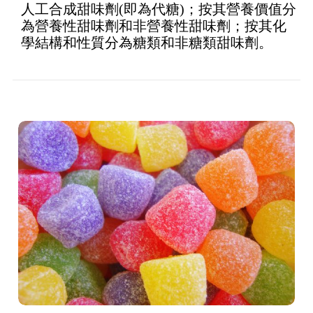
人工合成甜味劑(即為代糖)；按其營養價值分
為營養性甜味劑和非營養性甜味劑；按其化
學結構和性質分為糖類和非糖類甜味劑。