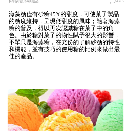
抑制褐變
,
抑制結晶
4789
海藻糖僅有砂糖45%的甜度，可使菓子製品
的糖度維持，呈現低甜度的風味；隨著海藻
糖的普及，得以再次認識糖在菓子中的角
色。由於糖對菓子的物性賦予很大的影響，
不單只是海藻糖，在充份的了解砂糖的特性
和機能，並有技巧的使用糖的比例來做出最
佳的產品。