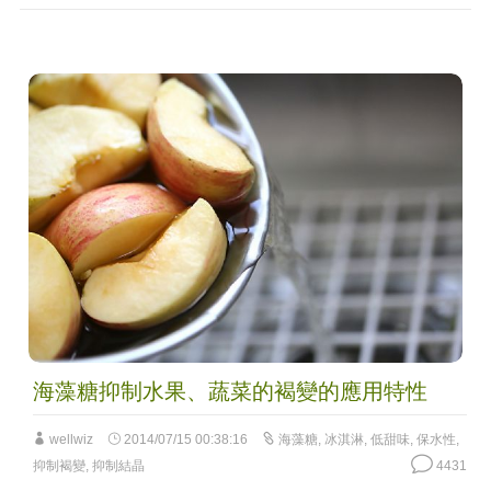
海藻糖抑制水果、蔬菜的褐變的應用特性
wellwiz
2014/07/15 00:38:16
海藻糖
,
冰淇淋
,
低甜味
,
保水性
,
抑制褐變
,
抑制結晶
4431