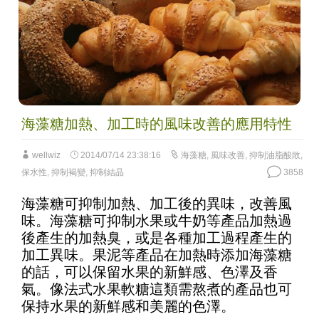
海藻糖加熱、加工時的風味改善的應用特性
wellwiz
2014/07/14 23:38:16
海藻糖
,
風味改善
,
抑制油脂酸敗
,
保水性
,
抑制褐變
,
抑制結晶
3858
海藻糖可抑制加熱、加工後的異味，改善風
味。海藻糖可抑制水果或牛奶等產品加熱過
後產生的加熱臭，或是各種加工過程產生的
加工異味。果泥等產品在加熱時添加海藻糖
的話，可以保留水果的新鮮感、色澤及香
氣。像法式水果軟糖這類需熬煮的產品也可
保持水果的新鮮感和美麗的色澤。