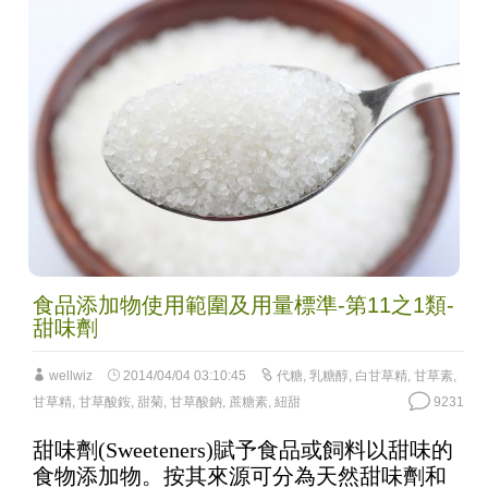
食品添加物使用範圍及用量標準-第11之1類-
甜味劑
wellwiz
2014/04/04 03:10:45
代糖
,
乳糖醇
,
白甘草精
,
甘草素
,
甘草精
,
甘草酸銨
,
甜菊
,
甘草酸鈉
,
蔗糖素
,
紐甜
9231
甜味劑(Sweeteners)賦予食品或飼料以甜味的
食物添加物。按其來源可分為天然甜味劑和