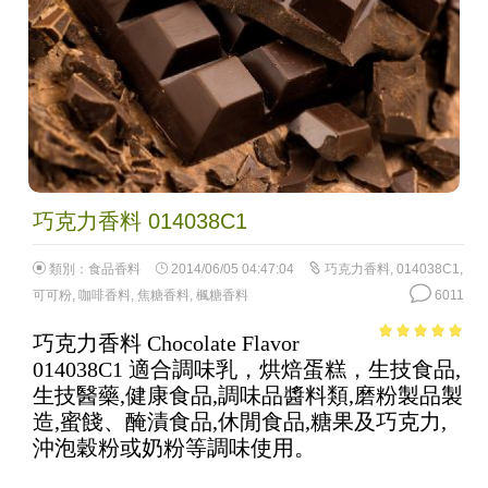
巧克力香料 014038C1
類別：
食品香料
2014/06/05 04:47:04
巧克力香料
,
014038C1
,
可可粉
,
咖啡香料
,
焦糖香料
,
楓糖香料
6011
巧克力香料 Chocolate Flavor
4.73
out of
014038C1 適合調味乳，烘焙蛋糕，生技食品,
5
生技醫藥,健康食品,調味品醬料類,磨粉製品製
造,蜜餞、醃漬食品,休閒食品,糖果及巧克力,
沖泡穀粉或奶粉等調味使用。