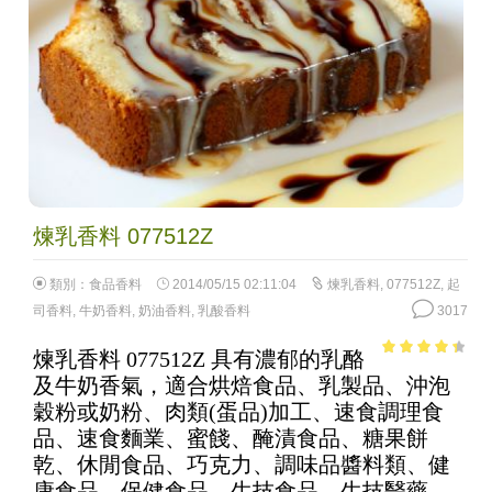
煉乳香料 077512Z
類別：
食品香料
2014/05/15 02:11:04
煉乳香料
,
077512Z
,
起
司香料
,
牛奶香料
,
奶油香料
,
乳酸香料
3017
煉乳香料 077512Z 具有濃郁的乳酪
3.68
out
及牛奶香氣，適合烘焙食品、乳製品、沖泡
of 5
穀粉或奶粉、肉類(蛋品)加工、速食調理食
品、速食麵業、蜜餞、醃漬食品、糖果餅
乾、休閒食品、巧克力、調味品醬料類、健
康食品、保健食品、生技食品、生技醫藥、