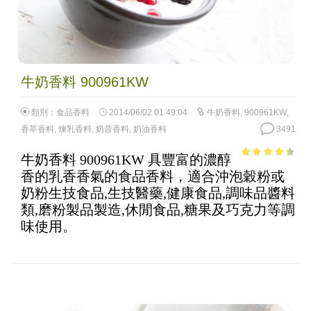
牛奶香料 900961KW
類別：
食品香料
2014/06/02 01:49:04
牛奶香料
,
900961KW
,
香草香料
,
煉乳香料
,
奶昔香料
,
奶油香料
3491
牛奶香料 900961KW 具豐富的濃醇
3.66
out
香的乳香香氣的食品香料，適合沖泡穀粉或
of 5
奶粉生技食品,生技醫藥,健康食品,調味品醬料
類,磨粉製品製造,休閒食品,糖果及巧克力等調
味使用。