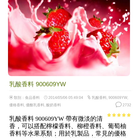
乳酸香料 900609YW
類別：
食品香料
2014/05/06 05:49:04
乳酸香料
,
900609YW
,
優格香料
,
優酪乳香料
,
酸奶香料
2732
乳酸香料 900609YW 帶有微淡的清
4.92
out of
香，可以搭配檸檬香料、柳橙香料、葡萄柚
5
香料等水果系類；用於乳製品，常見的優格