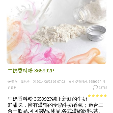
牛奶香料粉 365992P
類別：
香料粉
2014/08/22 07:07:02
牛奶香料粉
,
365992P
,
牛
奶香料
23763
牛奶香料粉 365992P純正新鮮的牛奶
4.46
out of
鮮甜味，擁有濃郁的全脂牛奶香氣；適合三
5
合一飲品,可可製品,冰品,各式濃縮飲料,茶、