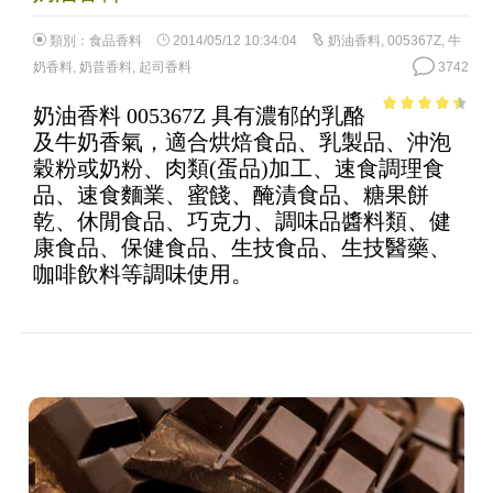
類別：
食品香料
2014/05/12 10:34:04
奶油香料
,
005367Z
,
牛
奶香料
,
奶昔香料
,
起司香料
3742
奶油香料 005367Z 具有濃郁的乳酪
3.88
out
及牛奶香氣，適合烘焙食品、乳製品、沖泡
of 5
穀粉或奶粉、肉類(蛋品)加工、速食調理食
品、速食麵業、蜜餞、醃漬食品、糖果餅
乾、休閒食品、巧克力、調味品醬料類、健
康食品、保健食品、生技食品、生技醫藥、
咖啡飲料等調味使用。