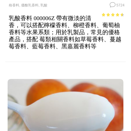
格香料
,
優酪乳香料
,
乳酸
5724
乳酸香料 000006Z 帶有微淡的清
4.08
out
香，可以搭配檸檬香料、柳橙香料、葡萄柚
of 5
香料等水果系類；用於乳製品，常見的優格
產品，搭配 莓類相關香料如草莓香料、蔓越
莓香料、藍莓香料、黑嘉麗香料等