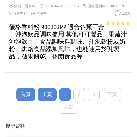
類別：
香料粉
2014/04/10 15:50:06
優格香料粉
,
900202PP
,
乳酸香料粉
,
優酪乳香料
1256
優格香料粉 900202PP 適合各類三合
4.43
out of
一沖泡飲品調味使用,其他可可製品、果蔬汁
5
沖泡飲品、食品調味料調味、沖泡穀粉或奶
粉、烘焙食品添加風味，也能運用於乳製
品，糖果餅乾，休閒食品等
首頁
上頁
1
2
3
下頁
末頁
搜尋資料