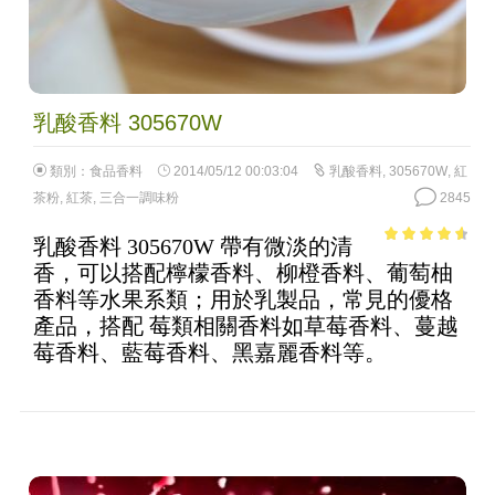
乳酸香料 305670W
類別：
食品香料
2014/05/12 00:03:04
乳酸香料
,
305670W
,
紅
茶粉
,
紅茶
,
三合一調味粉
2845
乳酸香料 305670W 帶有微淡的清
4.11
out
香，可以搭配檸檬香料、柳橙香料、葡萄柚
of 5
香料等水果系類；用於乳製品，常見的優格
產品，搭配 莓類相關香料如草莓香料、蔓越
莓香料、藍莓香料、黑嘉麗香料等。