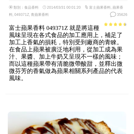
類別：
食品香料
2014/03/31 00:01:20
富士蘋果香料
,
蘋果香
料
,
049371Z
,
青蘋果香料
35626
富士蘋果香料 049371Z 就是將這種
4.05
out
風味呈現在各式食品的加工應用上，補足了
of 5
加工上香氣的損耗，特別受到廠商的青睞。
在食品上蘋果被廣泛地利用，從加工成為果
汁、果醬、加上牛奶又呈現不一樣的風味；
而以這種蘋果帶有清脆微帶酸甜，並釋出微
微芬芳的香氣做為蘋果相關系列產品的代表
風味。