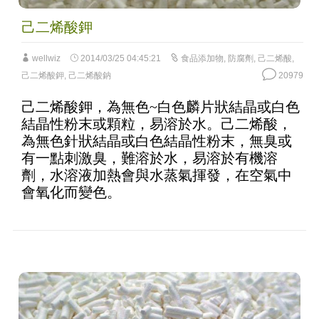
己二烯酸鉀
wellwiz
2014/03/25 04:45:21
食品添加物
,
防腐劑
,
己二烯酸
,
己二烯酸鉀
,
己二烯酸鈉
20979
己二烯酸鉀，為無色~白色麟片狀結晶或白色
結晶性粉末或顆粒，易溶於水。己二烯酸，
為無色針狀結晶或白色結晶性粉末，無臭或
有一點刺激臭，難溶於水，易溶於有機溶
劑，水溶液加熱會與水蒸氣揮發，在空氣中
會氧化而變色。