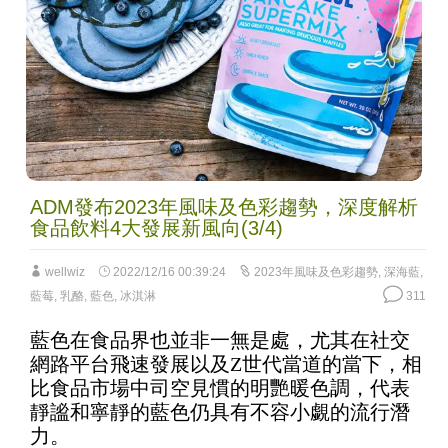
ADM發布2023年風味及色彩趨勢，深度解析
食品飲料4大發展新風向(3/4)
wellwiz
2022/12/16 00:39:24
2023年風味及色彩趨勢
,
深海藍
,
藍莓
,
乳酪
,
藍色
,
冰淇淋
311
藍色在食品界也並非一無是處，尤其在社交
網路平台飛速發展以及Z世代當道的當下，相
比食品市場中司空見慣的明艷暖色調，代表
靜謐和寧靜的藍色仍具有不容小覷的流行潛
力。