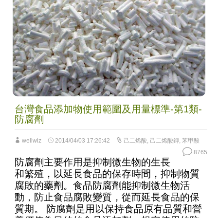
台灣食品添加物使用範圍及用量標準-第1類-
防腐劑
wellwiz
2014/04/03 17:26:42
己二烯酸
,
己二烯酸鉀
,
苯甲酸
8765
防腐劑主要作用是抑制微生物的生長
和繁殖，以延長食品的保存時間，抑制物質
腐敗的藥劑。食品防腐劑能抑制微生物活
動，防止食品腐敗變質，從而延長食品的保
質期。 防腐劑是用以保持食品原有品質和營