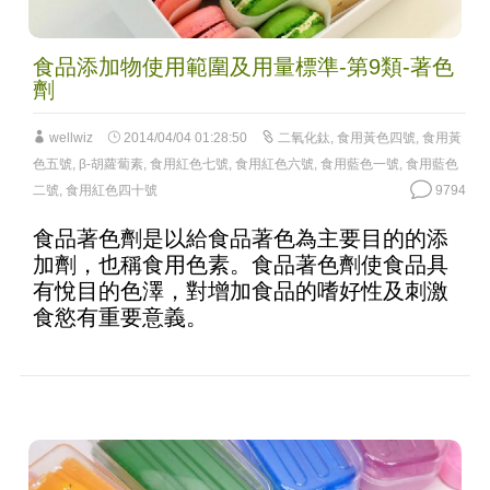
食品添加物使用範圍及用量標準-第9類-著色
劑
wellwiz
2014/04/04 01:28:50
二氧化鈦
,
食用黃色四號
,
食用黃
色五號
,
β-胡蘿蔔素
,
食用紅色七號
,
食用紅色六號
,
食用藍色一號
,
食用藍色
二號
,
食用紅色四十號
9794
食品著色劑是以給食品著色為主要目的的添
加劑，也稱食用色素。食品著色劑使食品具
有悅目的色澤，對增加食品的嗜好性及刺激
食慾有重要意義。