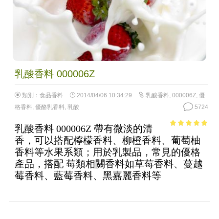
乳酸香料 000006Z
類別：
食品香料
2014/04/06 10:34:29
乳酸香料
,
000006Z
,
優
格香料
,
優酪乳香料
,
乳酸
5724
乳酸香料 000006Z 帶有微淡的清
4.74
out of
香，可以搭配檸檬香料、柳橙香料、葡萄柚
5
香料等水果系類；用於乳製品，常見的優格
產品，搭配 莓類相關香料如草莓香料、蔓越
莓香料、藍莓香料、黑嘉麗香料等