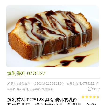
煉乳香料 077512Z
類別：
食品香料
2014/05/15 02:11:04
煉乳香料
,
077512Z
,
起
司香料
,
牛奶香料
,
奶油香料
,
乳酸香料
3017
煉乳香料 077512Z 具有濃郁的乳酪
4.04
out