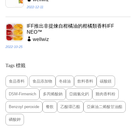
2022-12-11
IFF推出非提煉自柑橘油的柑橘類香料IFF
NEO™
wellwiz
2022-10-25
Tags 標籤
食品香料
食品添加物
冬綠油
飲料香料
碳酸鎂
DSM-Firmenich
多丙烯酸鈉
亞鐵氰化鈣
雞肉香料粉
Benzoyl peroxide
餐飲
乙酸環己酯
亞麻油二烯酸甘油酯
磷酸鉀