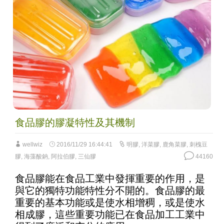
食品膠的膠凝特性及其機制
wellwiz
2016/11/29 16:44:41
明膠
,
洋菜膠
,
鹿角菜膠
,
刺槐豆
膠
,
海藻酸鈉
,
阿拉伯膠
,
三仙膠
44160
食品膠能在食品工業中發揮重要的作用，是
與它的獨特功能特性分不開的。食品膠的最
重要的基本功能或是使水相增稠，或是使水
相成膠，這些重要功能已在食品加工工業中