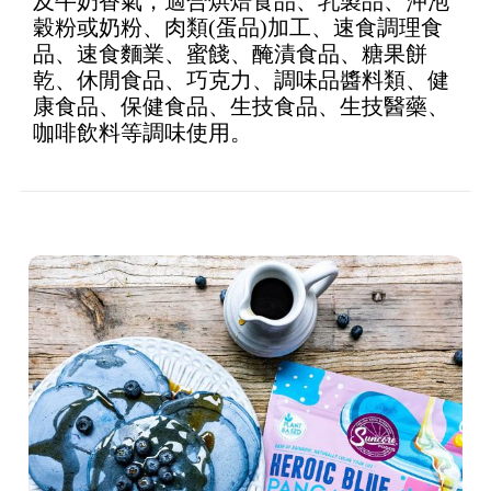
及牛奶香氣，適合烘焙食品、乳製品、沖泡
of 5
穀粉或奶粉、肉類(蛋品)加工、速食調理食
品、速食麵業、蜜餞、醃漬食品、糖果餅
乾、休閒食品、巧克力、調味品醬料類、健
康食品、保健食品、生技食品、生技醫藥、
咖啡飲料等調味使用。