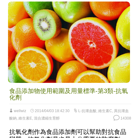
食品添加物使用範圍及用量標準-第3類-抗氧
化劑
wellwiz
2014/04/03 18:42:30
L-抗壞血酸
,
維生素C
,
異抗壞血
酸鈉
,
維生素E
,
混合濃縮生育醇
14308
抗氧化劑作為食品添加劑可以幫助對抗食品