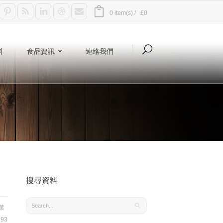
0 item(s) /
£0
料
食品資訊
連絡我們
搜尋資料
葉
93