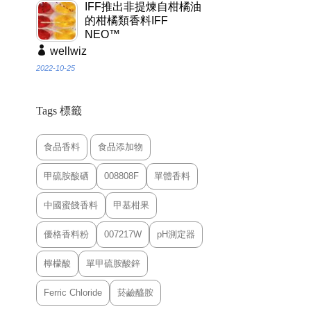
IFF推出非提煉自柑橘油
的柑橘類香料IFF
NEO™
wellwiz
2022-10-25
Tags 標籤
食品香料
食品添加物
甲硫胺酸硒
008808F
單體香料
中國蜜餞香料
甲基柑果
優格香料粉
007217W
pH測定器
檸檬酸
單甲硫胺酸鋅
Ferric Chloride
菸鹼醯胺