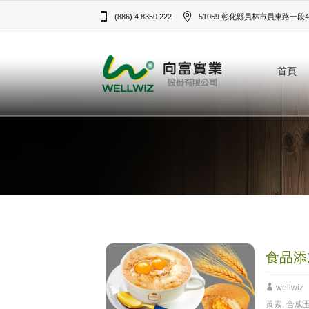
(886) 4 8350 222
51059 彰化縣員林市員東路一段43
首頁
食品添
wellwiz
黃素
,
合成