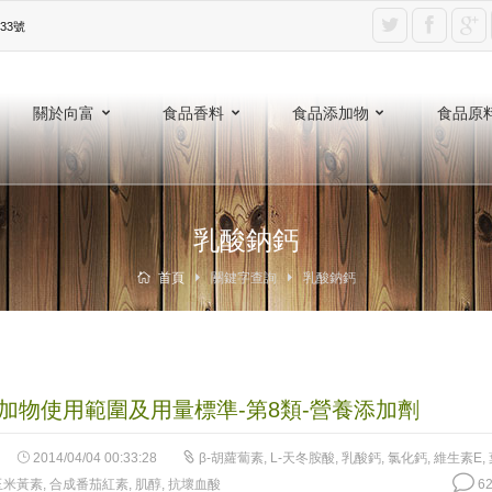
3號‎
關於向富
食品香料
食品添加物
食品原
乳酸鈉鈣
首頁
關鍵字查詢
乳酸鈉鈣
加物使用範圍及用量標準-第8類-營養添加劑
2014/04/04 00:33:28
β-胡蘿蔔素
,
L-天冬胺酸
,
乳酸鈣
,
氯化鈣
,
維生素E
,
玉米黃素
,
合成番茄紅素
,
肌醇
,
抗壞血酸
62