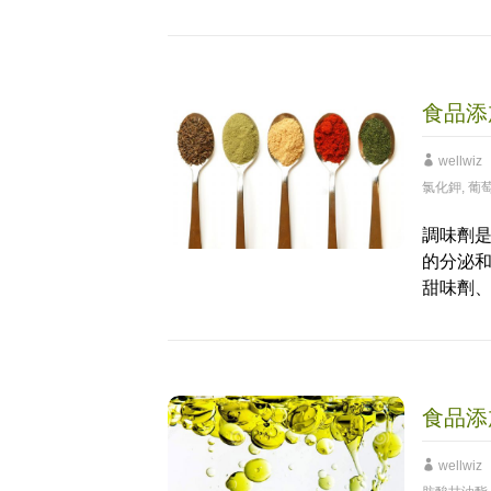
食品添
wellwiz
氯化鉀
,
葡萄
調味劑
的分泌
甜味劑
食品添
wellwiz