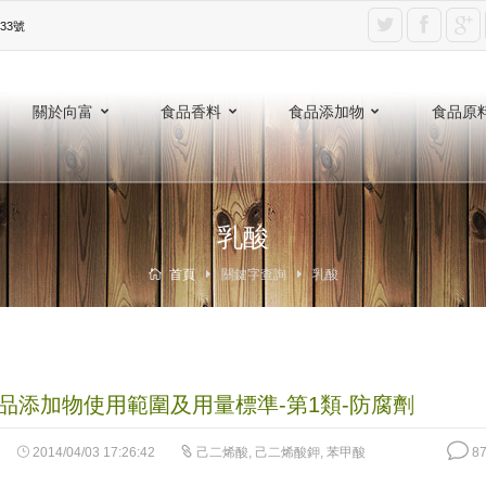
3號‎
關於向富
食品香料
食品添加物
食品原
乳酸
首頁
關鍵字查詢
乳酸
品添加物使用範圍及用量標準-第1類-防腐劑
2014/04/03 17:26:42
己二烯酸
,
己二烯酸鉀
,
苯甲酸
87