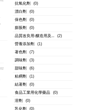
02
抗氧化劑
(0)
勻
漂白劑
(0)
轉
保色劑
(0)
乳
膨脹劑
(0)
品質改良用-釀造用及...
(2)
營養添加劑
(1)
著色劑
(7)
調味劑
(3)
甜味劑
(6)
02
粘稠劑
(1)
得
結著劑
(0)
食品工業用化學藥品
(0)
溶劑
(0)
乳化劑
(0)