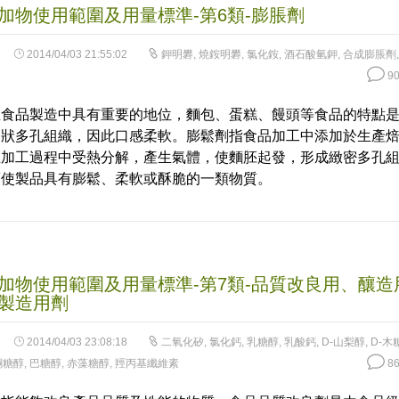
加物使用範圍及用量標準-第6類-膨脹劑
2014/04/03 21:55:02
鉀明礬
,
燒銨明礬
,
氯化銨
,
酒石酸氫鉀
,
合成膨脹劑
90
在食品製造中具有重要的地位，麵包、蛋糕、饅頭等食品的特點
棉狀多孔組織，因此口感柔軟。膨鬆劑指食品加工中添加於生產
在加工過程中受熱分解，產生氣體，使麵胚起發，形成緻密多孔
而使製品具有膨鬆、柔軟或酥脆的一類物質。
加物使用範圍及用量標準-第7類-品質改良用、釀造
製造用劑
2014/04/03 23:08:18
二氧化矽
,
氯化鈣
,
乳糖醇
,
乳酸鈣
,
D-山梨醇
,
D-木
酮糖醇
,
巴糖醇
,
赤藻糖醇
,
羥丙基纖維素
86