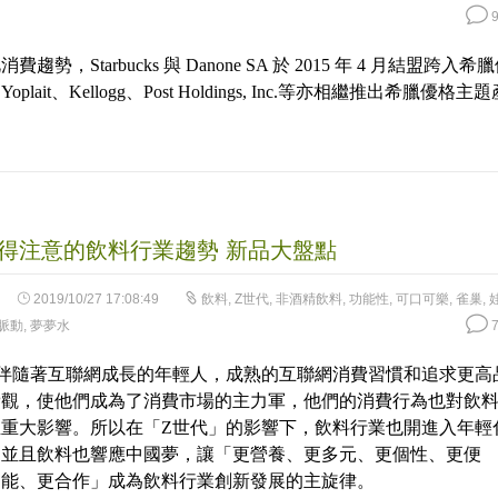
9
趨勢，Starbucks 與 Danone SA 於 2015 年 4 月結盟跨入希
plait、Kellogg、Post Holdings, Inc.等亦相繼推出希臘優格主題
得注意的飲料行業趨勢 新品大盤點
2019/10/27 17:08:49
飲料
,
Z世代
,
非酒精飲料
,
功能性
,
可口可樂
,
雀巢
,
脈動
,
夢夢水
7
伴隨著互聯網成長的年輕人，成熟的互聯網消費習慣和追求更高
費觀，使他們成為了消費市場的主力軍，他們的消費行為也對飲
重大影響。所以在「Z世代」的影響下，飲料行業也開進入年輕
，並且飲料也響應中國夢，讓「更營養、更多元、更個性、更便
智能、更合作」成為飲料行業創新發展的主旋律。