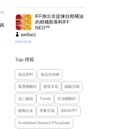
99
IFF推出非提煉自柑橘油
的柑橘類香料IFF
碼
NEO™
wellwiz
2022-10-25
Tags 標籤
食品香料
食品添加物
葡庚糖酸鈣
接骨木花
碳酸亞鐵
戊二酸鎂
Trends
甘油磷酸鈣
檳榔白灰
早餐市場
005367P7
Acetylated Distarch Phosphate