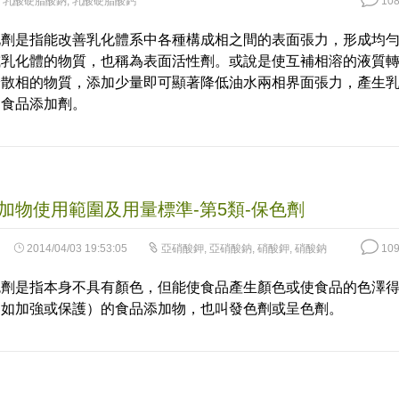
,
乳酸硬脂酸鈉
,
乳酸硬脂酸鈣
108
化劑是指能改善乳化體系中各種構成相之間的表面張力，形成均
或乳化體的物質，也稱為表面活性劑。或說是使互補相溶的液質
分散相的物質，添加少量即可顯著降低油水兩相界面張力，產生
的食品添加劑。
加物使用範圍及用量標準-第5類-保色劑
2014/04/03 19:53:05
亞硝酸鉀
,
亞硝酸鈉
,
硝酸鉀
,
硝酸鈉
109
色劑是指本身不具有顏色，但能使食品產生顏色或使食品的色澤
（如加強或保護）的食品添加物，也叫發色劑或呈色劑。