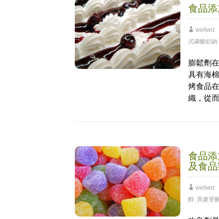
食品添
wellwiz
式磷酸鋁鈉
膨鬆劑
具有海
烤食品
織，從
食品添
及食品
wellwiz
醇
,
異麥芽