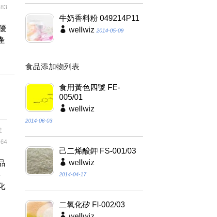
83
牛奶香料粉 049214P11
臘優
wellwiz
2014-05-09
產
食品添加物列表
食用黃色四號 FE-
005/01
wellwiz
2014-06-03
娃
64
己二烯酸鉀 FS-001/03
wellwiz
品
料
2014-04-17
化
二氧化矽 FI-002/03
wellwiz