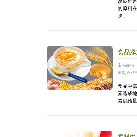
改良劑
的原料
味。
食品添
wellwiz
黃素
,
合成
食品中
素造成
素供給