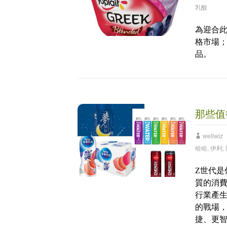
乳酸
為迎合此消費
格市場；Yo
品。
那些值
wellwiz
哈哈
,
伊利
,
Z世代是
質的消
行業產生
的戰場
捷、更