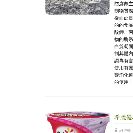
防腐劑
制物質
從而延長
的的食
酸鉀、丙
物的酶
白質凝
制其體
認為有
使用有
響消化
的使用
希臘優
wellwiz