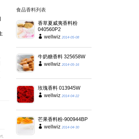
抑
食品香料列表
，
目
香草夏威夷香料粉
梨
040560P2
生
wellwiz
2014-05-08
蛋
抑
往
牛奶糖香料 325658W
劑
wellwiz
2014-05-16
影
素
玫瑰香料 013945W
wellwiz
2014-04-22
芒果香料粉-900944BP
wellwiz
2014-04-30
rt
,