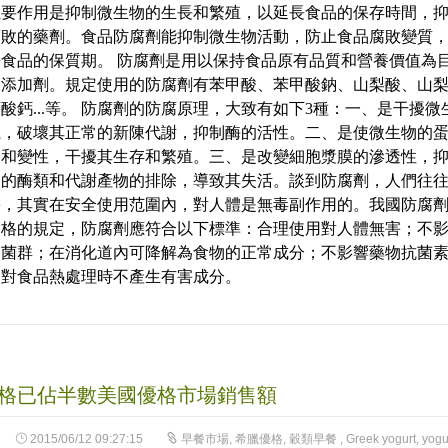
主要作用是抑制微生物的生長和繁殖，以延長食品的保存時間，
腐敗的藥劑。食品防腐劑能抑制微生物活動，防止食品腐敗變質
食品的保質期。 防腐劑是用以保持食品原有品質和營養價值為
品添加劑。規定使用的防腐劑有苯甲酸、苯甲酸鈉、山梨酸、山
酸鈣...等。 防腐劑的防腐原理，大致有如下3種：一、是干擾微
系，破壞其正常的新陳代謝，抑制酶的活性。二、是使微生物的
固和變性，干擾其生存和繁殖。三、是改變細胞漿膜的滲透性，
內的酶類和代謝產物的排除，導致其失活。談到防腐劑，人們往
害，其實在安全使用范圍內，對人體是無毒副作用的。我國防腐
嚴格的規定，防腐劑應符合以下標準：合理使用對人體無害；不
道菌群；在消化道內可降解為食物的正常成分；不影響藥物抗菌
；對食品熱處理時不產生有害成分。
格已佔半數美國優格市場銷售額
2015/06/12 09:27:15
早餐市場
,
希臘優格
,
穀類早餐
,
Greek yogurt
,
yogu