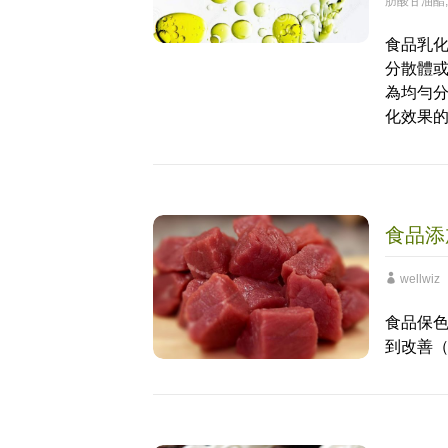
肪酸甘油酯
食品乳
分散體
為均勻
化效果
食品添
wellwiz
食品保
到改善