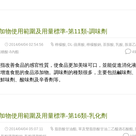
加物使用範圍及用量標準-第11類-調味劑
2014/04/04 02:54:56
檸檬酸
,
DL-蘋果酸
,
檸檬酸鈉
,
茶胺酸
,
乳酸
,
胺基乙
糖酸-δ內酯
49
是指改善食品的感官性質，使食品更加美味可口，並能促進消化
和增進食慾的食品添加物。調味劑的種類很多，主要包括鹹味劑
、鮮味劑、酸味劑及辛香劑等。
加物使用範圍及用量標準-第16類-乳化劑
2014/04/04 05:07:11
脂肪酸甘油酯
,
單及雙脂肪酸甘油二乙醯酒石酸酯
,