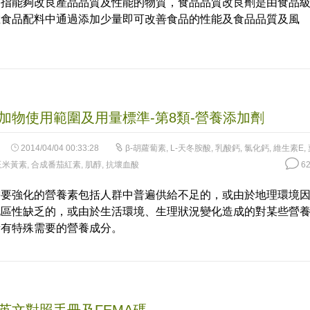
是指能夠改良產品品質及性能的物質，食品品質改良劑是由食品
在食品配料中通過添加少量即可改善食品的性能及食品品質及風
加物使用範圍及用量標準-第8類-營養添加劑
2014/04/04 00:33:28
β-胡蘿蔔素
,
L-天冬胺酸
,
乳酸鈣
,
氯化鈣
,
維生素E
,
玉米黃素
,
合成番茄紅素
,
肌醇
,
抗壞血酸
62
需要強化的營養素包括人群中普遍供給不足的，或由於地理環境
地區性缺乏的，或由於生活環境、生理狀況變化造成的對某些營
量有特殊需要的營養成分。