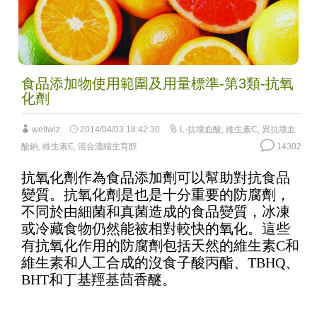
食品添加物使用範圍及用量標準-第3類-抗氧
化劑
wellwiz
2014/04/03 18:42:30
L-抗壞血酸
,
維生素C
,
異抗壞血
酸鈉
,
維生素E
,
混合濃縮生育醇
14302
抗氧化劑作為食品添加劑可以幫助對抗食品
變質。抗氧化劑是也是十分重要的防腐劑，
不同於由細菌和真菌造成的食品變質，冰凍
或冷藏食物仍然能被相對較快的氧化。這些
有抗氧化作用的防腐劑包括天然的維生素C和
維生素和人工合成的沒食子酸丙酯、TBHQ、
BHT和丁基羥基茴香醚。