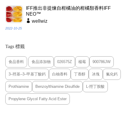
IFF推出非提煉自柑橘油的柑橘類香料IFF
NEO™
wellwiz
2022-10-25
Tags 標籤
食品香料
食品添加物
026575Z
楊莓
900786JW
3–羥基–3–甲基丁酸鈣
白柚香料
丁香醇
冰塊
氟化鈣
Prothiamine
Benzoylthiamine Disulfide
L-羥丁胺酸
Propylene Glycol Fatty Acid Ester