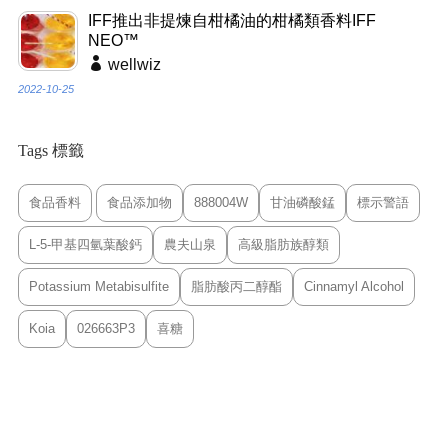
IFF推出非提煉自柑橘油的柑橘類香料IFF
NEO™
wellwiz
2022-10-25
Tags 標籤
食品香料
食品添加物
888004W
甘油磷酸錳
標示警語
L-5-甲基四氫葉酸鈣
農夫山泉
高級脂肪族醇類
Potassium Metabisulfite
脂肪酸丙二醇酯
Cinnamyl Alcohol
Koia
026663P3
喜糖