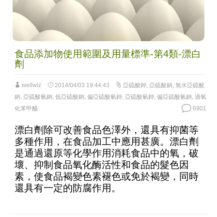
食品添加物使用範圍及用量標準-第4類-漂白
劑
wellwiz
2014/04/03 19:44:43
亞硫酸鉀
,
亞硫酸鈉
,
無水亞硫酸
鈉
,
亞硫酸氫鈉
,
低亞硫酸鈉
,
偏亞硫酸氫鉀
,
亞硫酸氫鉀
,
偏亞硫酸氫鈉
,
過氧
化苯甲醯
6901
漂白劑除可改善食品色澤外，還具有抑菌等
多種作用，在食品加工中應用甚廣。漂白劑
是通過還原等化學作用消耗食品中的氧，破
壞、抑制食品氧化酶活性和食品的髮色因
素，使食品褐變色素褪色或免於褐變，同時
還具有一定的防腐作用。