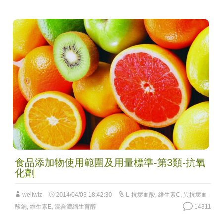
食品添加物使用範圍及用量標準-第3類-抗氧
化劑
wellwiz
2014/04/03 18:42:30
L-抗壞血酸
,
維生素C
,
異抗壞血
酸鈉
,
維生素E
,
混合濃縮生育醇
14311