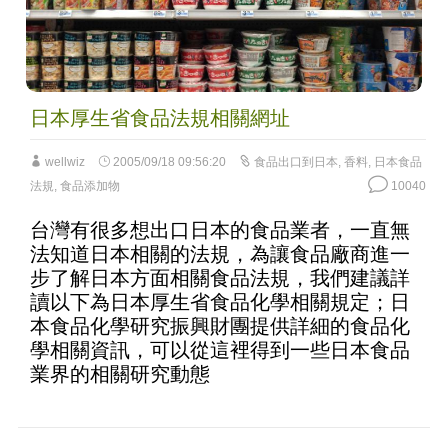
日本厚生省食品法規相關網址
wellwiz
2005/09/18 09:56:20
食品出口到日本
,
香料
,
日本食品
法規
,
食品添加物
10040
台灣有很多想出口日本的食品業者，一直無
法知道日本相關的法規，為讓食品廠商進一
步了解日本方面相關食品法規，我們建議詳
讀以下為日本厚生省食品化學相關規定；日
本食品化學研究振興財團提供詳細的食品化
學相關資訊，可以從這裡得到一些日本食品
業界的相關研究動態