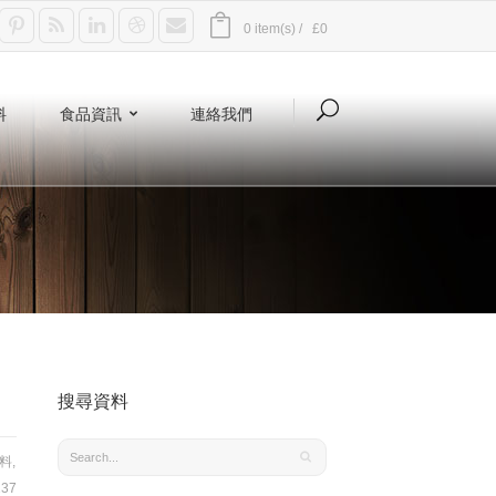
0 item(s) /
£0
料
食品資訊
連絡我們
搜尋資料
料
,
37