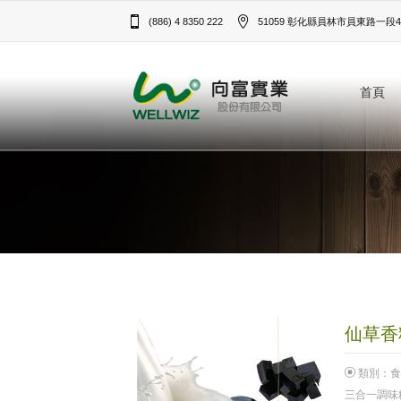
(886) 4 8350 222
51059 彰化縣員林市員東路一段43
首頁
仙草香料
類別：
食
三合一調味