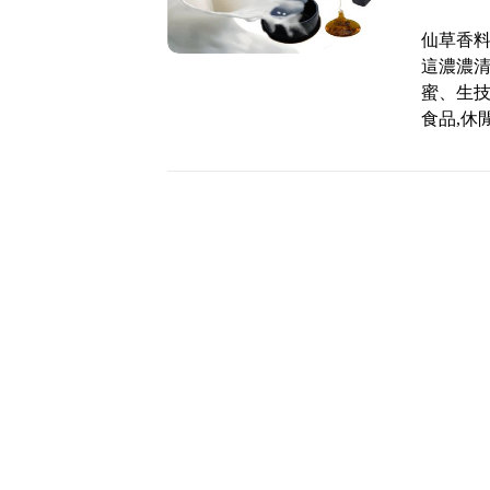
仙草香料
這濃濃
蜜、生技
食品,休