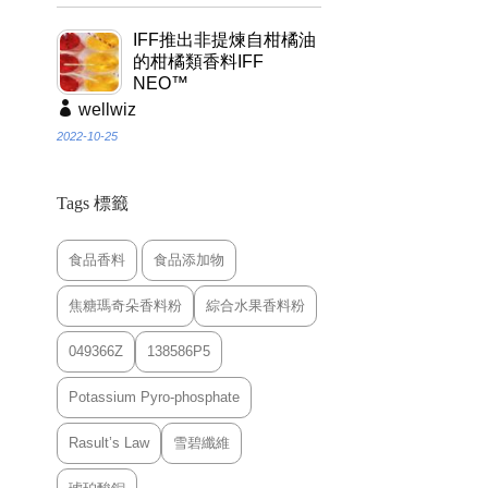
IFF推出非提煉自柑橘油
的柑橘類香料IFF
NEO™
wellwiz
2022-10-25
Tags 標籤
食品香料
食品添加物
焦糖瑪奇朵香料粉
綜合水果香料粉
049366Z
138586P5
Potassium Pyro-phosphate
Rasult’s Law
雪碧纖維