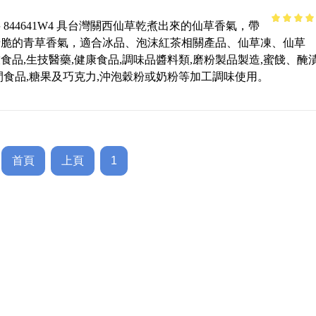
 844641W4 具台灣關西仙草乾煮出來的仙草香氣，帶
4.63
out 
清脆的青草香氣，適合冰品、泡沫紅茶相關產品、仙草凍、仙草
5
食品,生技醫藥,健康食品,調味品醬料類,磨粉製品製造,蜜餞、醃
閒食品,糖果及巧克力,沖泡穀粉或奶粉等加工調味使用。
首頁
上頁
1