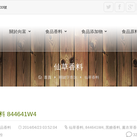
3號‎
關於向富
食品香料
食品添加物
食品原
仙草香料
首頁
關鍵字查詢
仙草香料
 844641W4
品香料
2014/04/23 03:52:04
仙草香料
,
844641W4
,
黑糖香料
,
薰衣草香
粉
32