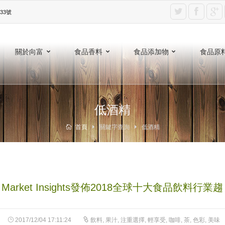
3號‎
關於向富
食品香料
食品添加物
食品原
低酒精
首頁
關鍵字查詢
低酒精
va Market Insights發佈2018全球十大食品飲料行業趨
2017/12/04 17:11:24
飲料
,
果汁
,
注重選擇
,
輕享受
,
咖啡
,
茶
,
色彩
,
美味