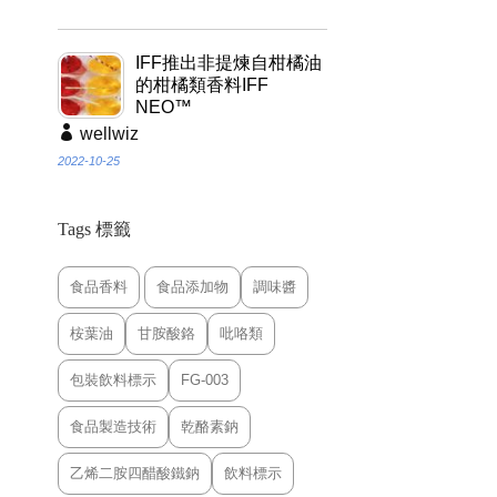
IFF推出非提煉自柑橘油
的柑橘類香料IFF
NEO™
wellwiz
2022-10-25
Tags 標籤
食品香料
食品添加物
調味醬
桉葉油
甘胺酸鉻
吡咯類
包裝飲料標示
FG-003
食品製造技術
乾酪素鈉
乙烯二胺四醋酸鐵鈉
飲料標示