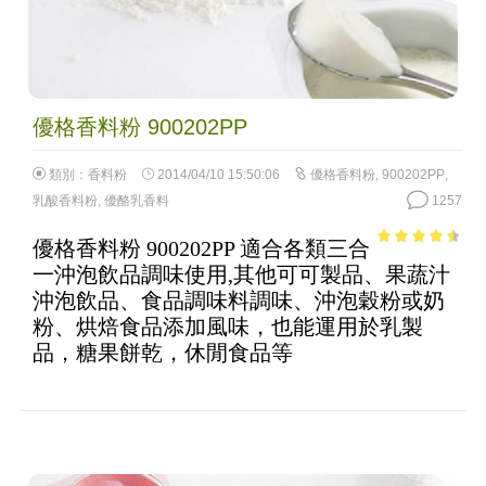
優格香料粉 900202PP
類別：
香料粉
2014/04/10 15:50:06
優格香料粉
,
900202PP
,
乳酸香料粉
,
優酪乳香料
1257
優格香料粉 900202PP 適合各類三合
3.98
out
一沖泡飲品調味使用,其他可可製品、果蔬汁
of 5
沖泡飲品、食品調味料調味、沖泡穀粉或奶
粉、烘焙食品添加風味，也能運用於乳製
品，糖果餅乾，休閒食品等