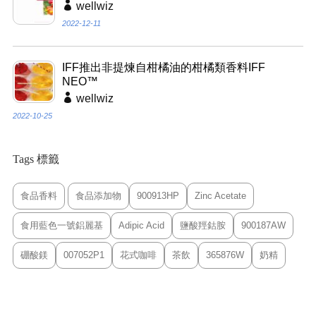
wellwiz
2022-12-11
IFF推出非提煉自柑橘油的柑橘類香料IFF
NEO™
wellwiz
2022-10-25
Tags 標籤
食品香料
食品添加物
900913HP
Zinc Acetate
食用藍色一號鋁麗基
Adipic Acid
鹽酸羥鈷胺
900187AW
硼酸鎂
007052P1
花式咖啡
茶飲
365876W
奶精