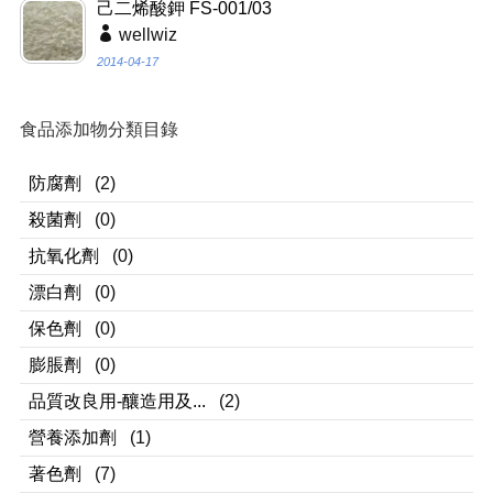
己二烯酸鉀 FS-001/03
wellwiz
2014-04-17
食品添加物分類目錄
防腐劑
(2)
殺菌劑
(0)
抗氧化劑
(0)
漂白劑
(0)
保色劑
(0)
膨脹劑
(0)
品質改良用-釀造用及...
(2)
營養添加劑
(1)
著色劑
(7)