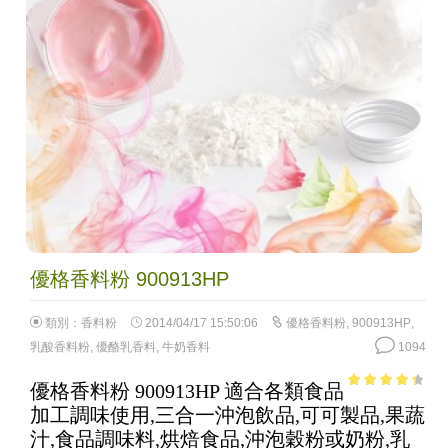
優格香料粉 900913HP
類別：
香料粉
2014/04/17 15:50:06
優格香料粉
,
900913HP
,
乳酸香料粉
,
優酪乳香料
,
牛奶香料
1094
優格香料粉 900913HP 適合各類食品
3.71
out
加工調味使用,三合一沖泡飲品,可可製品,果蔬
of 5
汁,食品調味料,烘焙食品,沖泡穀粉或奶粉,乳