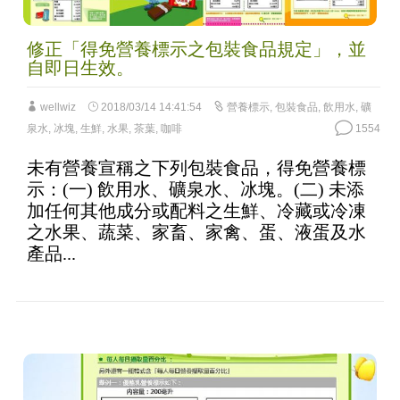
修正「得免營養標示之包裝食品規定」，並
自即日生效。
wellwiz
2018/03/14 14:41:54
營養標示
,
包裝食品
,
飲用水
,
礦
泉水
,
冰塊
,
生鮮
,
水果
,
茶葉
,
咖啡
1554
未有營養宣稱之下列包裝食品，得免營養標
示：(一) 飲用水、礦泉水、冰塊。(二) 未添
加任何其他成分或配料之生鮮、冷藏或冷凍
之水果、蔬菜、家畜、家禽、蛋、液蛋及水
產品...