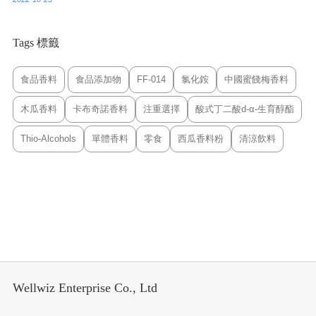
Tags 標籤
食品香料
食品添加物
FF-014
氯化銨
中國蜜餞梅香料
木瓜香料
卡布奇諾香料
注重選擇
酸式丁二酸d-α-生育醇酯
Thio-Alcohols
單體香料
零食
西瓜香料粉
清涼飲料
Wellwiz Enterprise Co., Ltd