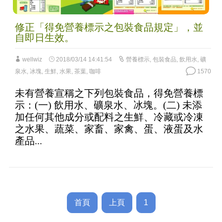
修正「得免營養標示之包裝食品規定」，並
自即日生效。
wellwiz
2018/03/14 14:41:54
營養標示
,
包裝食品
,
飲用水
,
礦
泉水
,
冰塊
,
生鮮
,
水果
,
茶葉
,
咖啡
1570
未有營養宣稱之下列包裝食品，得免營養標
示：(一) 飲用水、礦泉水、冰塊。(二) 未添
加任何其他成分或配料之生鮮、冷藏或冷凍
之水果、蔬菜、家畜、家禽、蛋、液蛋及水
產品...
首頁
上頁
1