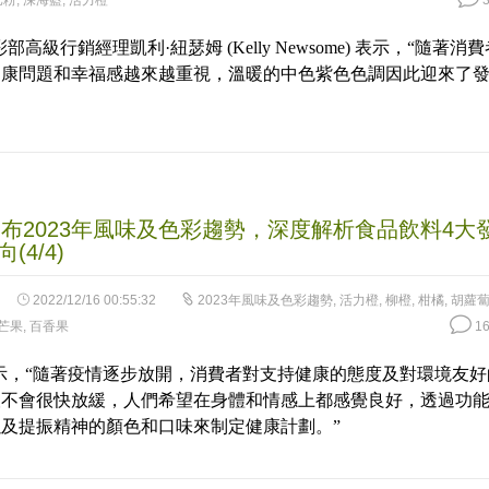
比粉
,
深海藍
,
活力橙
3
部高級行銷經理凱利·紐瑟姆 (Kelly Newsome) 表示，“隨著消費
健康問題和幸福感越來越重視，溫暖的中色紫色色調因此迎來了
發布2023年風味及色彩趨勢，深度解析食品飲料4大
(4/4)
2022/12/16 00:55:32
2023年風味及色彩趨勢
,
活力橙
,
柳橙
,
柑橘
,
胡蘿
芒果
,
百香果
16
示，“隨著疫情逐步放開，消費者對支持健康的態度及對環境友好
望不會很快放緩，人們希望在身體和情感上都感覺良好，透過功
及提振精神的顏色和口味來制定健康計劃。”