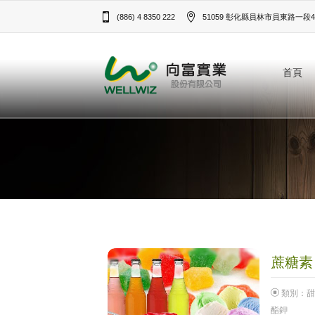
(886) 4 8350 222
51059 彰化縣員林市員東路一段43
首頁
蔗糖素 F
類別：
甜
酯鉀