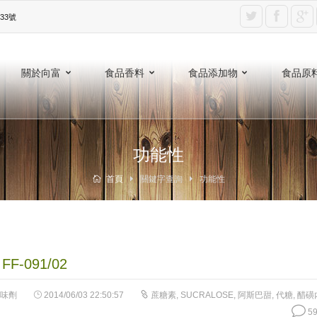
3號‎
關於向富
食品香料
食品添加物
食品原
功能性
首頁
關鍵字查詢
功能性
F-091/02
味劑
2014/06/03 22:50:57
蔗糖素
,
SUCRALOSE
,
阿斯巴甜
,
代糖
,
醋磺
59