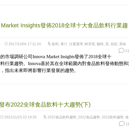
va Market Insights發佈2018全球十大食品飲料行業趨
2017/12/04 17:11:24
飲料
,
果汁
,
注重選擇
,
輕享受
,
咖啡
,
茶
,
色彩
,
美味
21
場調研公司Innova Market Insights發佈了2018全球十
料行業趨勢。Innova基於其在全球範圍內對食品飲料發佈動態和
究，指出未來即將影響行業發展的趨勢。
va發布2022全球食品飲料十大趨勢(下)
2021/11/23 22:19:35
2022食品飲料趨勢
,
2022食品趨勢
,
2022飲料趨勢
,
食
11