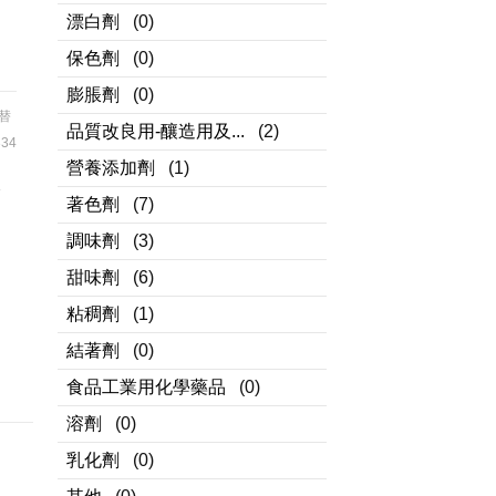
漂白劑
(0)
保色劑
(0)
膨脹劑
(0)
替
品質改良用-釀造用及...
(2)
34
營養添加劑
(1)
全
著色劑
(7)
。
調味劑
(3)
甜味劑
(6)
粘稠劑
(1)
結著劑
(0)
食品工業用化學藥品
(0)
溶劑
(0)
乳化劑
(0)