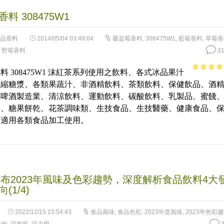
料 308475W1
品香料
2014/05/04 03:49:04
覆盆莓香料
,
308475W1
,
藍莓香料
,
草莓香
,
野莓香料
31
料 308475W1 沫紅茶系列使用之飲料、各式冰品果汁
3.93
out
濃縮糖漿、各類果蔬汁、非酒精飲料、茶類飲料、保健飲品、酒
of 5
、啤酒製造業、清涼飲料、運動飲料、碳酸飲料、乳製品、蜜餞
品、糖果餅乾、花茶調味類、生技食品、生技醫藥、健康食品、
、適用各類食品加工使用。
發布2023年風味及色彩趨勢，深度解析食品飲料4大
(1/4)
2022/12/15 23:54:43
食品風味
,
食品色彩
,
2023年度風味
,
2023年色彩