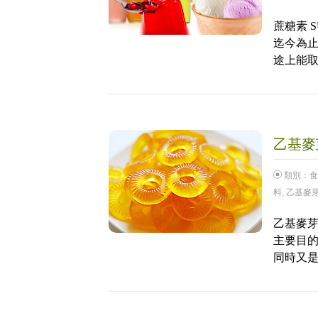
蔗糖素 
迄今為
途上能
乙基麥芽
類別：
食
料
,
乙基麥
乙基麥
主要目
同時又