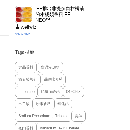
交
IFF推出非提煉自柑橘油
的柑橘類香料IFF
NEO™
wellwiz
2022-10-25
Tags 標籤
食品香料
食品添加物
酒石酸氫鉀
磷酸吡哆醛
L-Leucine
抗壞血酸鈣
047036Z
己二酸
粉末香料
氧化鈣
Sodium Phosphate， Tribasic
美味
雞肉香料
Vanadium HAP Chelate