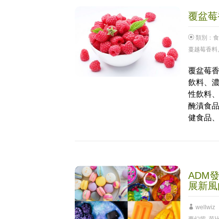
覆盆莓香
類別：
食
蔓越莓香料
覆盆莓香
飲料、
性飲料
醃漬食
健食品
ADM
展新風向
wellwiz