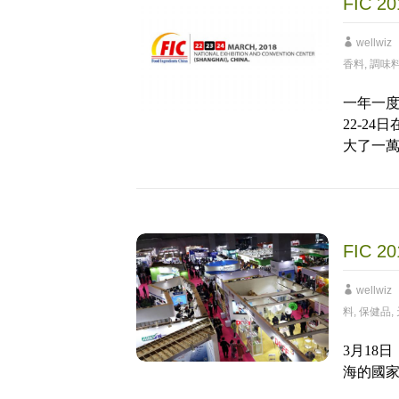
FIC 
wellwiz
香料
,
調味
一年一度
22-2
大了一
FIC 
wellwiz
料
,
保健品
,
3月18
海的國