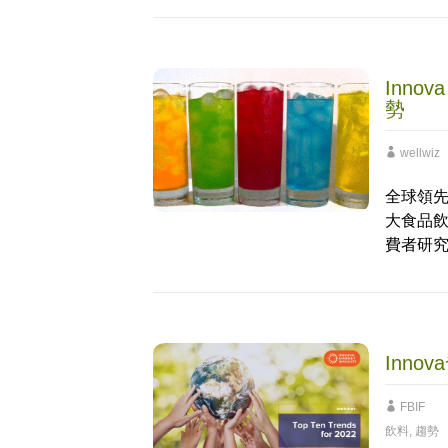
Inno
勢
wellwiz
全球領先的市
大食品飲
費者研
Inno
FBIF
飲料
,
趨勢