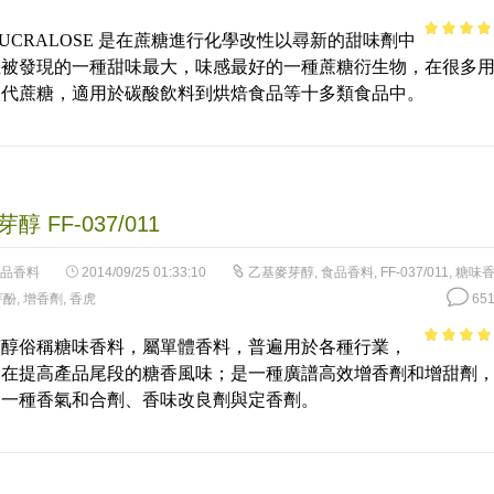
SUCRALOSE 是在蔗糖進行化學改性以尋新的甜味劑中
3.7
out of
止被發現的一種甜味最大，味感最好的一種蔗糖衍生物，在很多
5
取代蔗糖，適用於碳酸飲料到烘焙食品等十多類食品中。
醇 FF-037/011
品香料
2014/09/25 01:33:10
乙基麥芽醇
,
食品香料
,
FF-037/011
,
糖味
芽酚
,
增香劑
,
香虎
651
芽醇俗稱糖味香料，屬單體香料，普遍用於各種行業，
4.82
out 
的在提高產品尾段的糖香風味；是一種廣譜高效增香劑和增甜劑
5
是一種香氣和合劑、香味改良劑與定香劑。