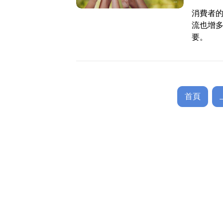
消費者
流也增
要。
首頁