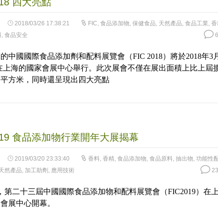
2018 四大亮點
2018/03/26 17:38:21
FIC
,
食品添加物
,
保健食品
,
天然產品
,
食品工業
,
香
料
,
食品安全
6
的中國國際食品添加劑和配料展覽會（FIC 2018）將於2018年3
4日在上海的國家會展中心舉行。此次展會不僅在展出面積上比上屆
萬平方米，同時還呈現出四大亮點
2019 食品添加物行業開年大展揭幕
2019/03/20 23:33:40
香料
,
香精
,
食品添加物
,
食品原料
,
抽出物
,
功能性
天然產品
,
加工助劑
,
應用技術
23
日，第二十三屆中國國際食品添加物和配料展覽會（FIC2019）在
家會展中心開幕。