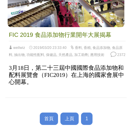
FIC 2019 食品添加物行業開年大展揭幕
wellwiz
2019/03/20 23:33:40
香料
,
香精
,
食品添加物
,
食品原
料
,
抽出物
,
功能性配料
,
保健品
,
天然產品
,
加工助劑
,
應用技術
2372
3月18日，第二十三屆中國國際食品添加物和
配料展覽會（FIC2019）在上海的國家會展中
心開幕。
首頁
上頁
1