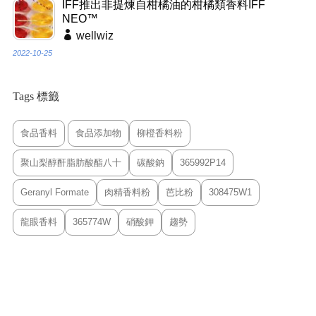
IFF推出非提煉自柑橘油的柑橘類香料IFF
NEO™
wellwiz
2022-10-25
Tags 標籤
食品香料
食品添加物
柳橙香料粉
聚山梨醇酐脂肪酸酯八十
碳酸鈉
365992P14
Geranyl Formate
肉精香料粉
芭比粉
308475W1
龍眼香料
365774W
硝酸鉀
趨勢