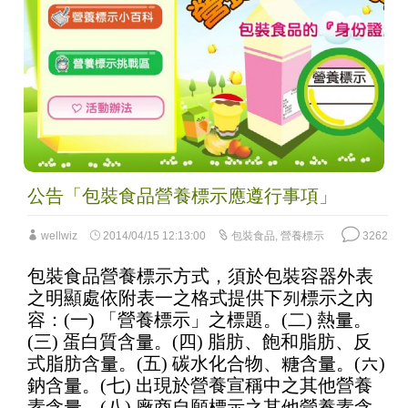
公告「包裝食品營養標示應遵行事項」
wellwiz
2014/04/15 12:13:00
包裝食品
,
營養標示
3262
包裝食品營養標示方式，須於包裝容器外表
之明顯處依附表一之格式提供下列標示之內
容：(一) 「營養標示」之標題。(二) 熱量。
(三) 蛋白質含量。(四) 脂肪、飽和脂肪、反
式脂肪含量。(五) 碳水化合物、糖含量。(六)
鈉含量。(七) 出現於營養宣稱中之其他營養
素含量。(八) 廠商自願標示之其他營養素含