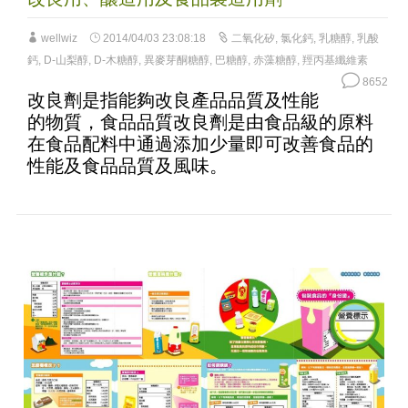
wellwiz
2014/04/03 23:08:18
二氧化矽
,
氯化鈣
,
乳糖醇
,
乳酸
鈣
,
D-山梨醇
,
D-木糖醇
,
異麥芽酮糖醇
,
巴糖醇
,
赤藻糖醇
,
羥丙基纖維素
8652
改良劑是指能夠改良產品品質及性能
的物質，食品品質改良劑是由食品級的原料
在食品配料中通過添加少量即可改善食品的
性能及食品品質及風味。