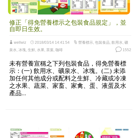
修正「得免營養標示之包裝食品規定」，並
自即日生效。
wellwiz
2018/03/14 14:41:54
營養標示
,
包裝食品
,
飲用水
,
礦
泉水
,
冰塊
,
生鮮
,
水果
,
茶葉
,
咖啡
1552
未有營養宣稱之下列包裝食品，得免營養標
示：(一) 飲用水、礦泉水、冰塊。(二) 未添
加任何其他成分或配料之生鮮、冷藏或冷凍
之水果、蔬菜、家畜、家禽、蛋、液蛋及水
產品...