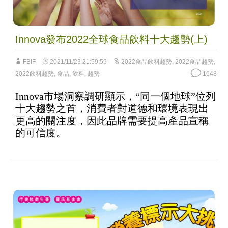
Innova發布2022全球食品飲料十大趨勢(上)
FBIF
2021/11/23 21:59:59
2022食品飲料趨勢
,
2022食品趨勢
,
2022飲料趨勢
,
食品
,
飲料
,
趨勢
1648
Innova市場洞察調研顯示，“同一個地球”位列
十大趨勢之首，消費者對道德和環境表現出
更高的關注度，因此品牌需要提高產品宣稱
的可信度。