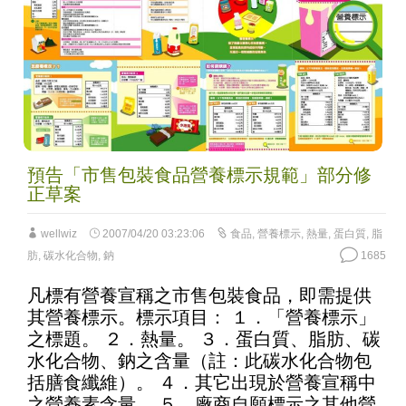
預告「市售包裝食品營養標示規範」部分修
正草案
wellwiz
2007/04/20 03:23:06
食品
,
營養標示
,
熱量
,
蛋白質
,
脂
肪
,
碳水化合物
,
鈉
1685
凡標有營養宣稱之市售包裝食品，即需提供
其營養標示。標示項目： １．「營養標示」
之標題。 ２．熱量。 ３．蛋白質、脂肪、碳
水化合物、鈉之含量（註：此碳水化合物包
括膳食纖維）。 ４．其它出現於營養宣稱中
之營養素含量。 ５．廠商自願標示之其他營