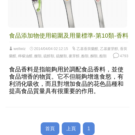
食品添加物使用範圍及用量標準-第10類-香料
wellwiz
2014/04/04 02:12:15
乙基香莢蘭醛
,
乙基麥芽醇
,
香莢
蘭醛
,
檸檬油醛
,
醚類
,
硫醇類
,
硫醚類
,
麥芽醇
,
酚類
,
酮類
,
酯類
4793
食品香料是指能夠用於調配食品香料，並使
食品增香的物質。它不但能夠增進食慾，有
利消化吸收，而且對增加食品的花色品種和
提高食品質量具有很重要的作用。
首頁
上頁
1