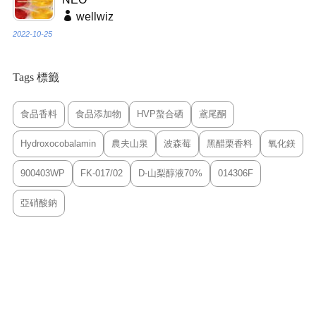
wellwiz
2022-10-25
Tags 標籤
食品香料
食品添加物
HVP螯合硒
鳶尾酮
Hydroxocobalamin
農夫山泉
波森莓
黑醋栗香料
氧化鎂
900403WP
FK-017/02
D-山梨醇液70%
014306F
亞硝酸鈉