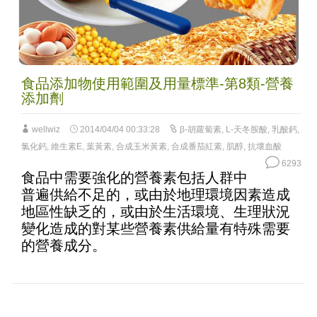
食品添加物使用範圍及用量標準-第8類-營養
添加劑
wellwiz
2014/04/04 00:33:28
β-胡蘿蔔素
,
L-天冬胺酸
,
乳酸鈣
,
氯化鈣
,
維生素E
,
葉黃素
,
合成玉米黃素
,
合成番茄紅素
,
肌醇
,
抗壞血酸
6293
食品中需要強化的營養素包括人群中
普遍供給不足的，或由於地理環境因素造成
地區性缺乏的，或由於生活環境、生理狀況
變化造成的對某些營養素供給量有特殊需要
的營養成分。