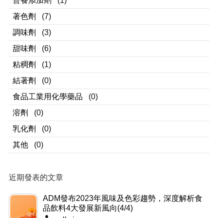
營養添加劑
(1)
著色劑
(7)
調味劑
(3)
甜味劑
(6)
粘稠劑
(1)
結著劑
(0)
食品工業用化學藥品
(0)
溶劑
(0)
乳化劑
(0)
其他
(0)
近期發表的文章
ADM發布2023年風味及色彩趨勢，深度解析食
品飲料4大發展新風向(4/4)