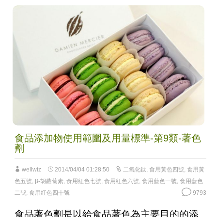
食品添加物使用範圍及用量標準-第9類-著色
劑
wellwiz
2014/04/04 01:28:50
二氧化鈦
,
食用黃色四號
,
食用黃
色五號
,
β-胡蘿蔔素
,
食用紅色七號
,
食用紅色六號
,
食用藍色一號
,
食用藍色
二號
,
食用紅色四十號
9793
食品著色劑是以給食品著色為主要目的的添