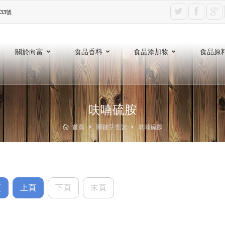
3號‎
關於向富
食品香料
食品添加物
食品原
呋喃硫胺
首頁
關鍵字查詢
呋喃硫胺
頁
上頁
下頁
末頁