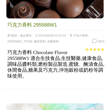
巧克力香料 295588W1
類別：
食品香料
2014/05/08 04:10:04
巧克力香料
,
295588W1
,
可可粉
,
咖啡香料
,
焦糖香料
3002
巧克力香料 Chocolate Flavor
4.89
out of
295588W1 適合生技食品,生技醫藥,健康食品,
5
調味品醬料類,磨粉製品製造,蜜餞、醃漬食品,
休閒食品,糖果及巧克力,沖泡穀粉或奶粉等調
味使用。