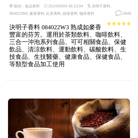
類別：
食品香料
2014/05/04 06:23:04
決明子香料
,
084022W3
,
麥香香料
,
紅茶香料
,
綠茶香料
,
咖啡香料
2949
決明子香料 084022W3 熟成如麥香
4.77
out of
豐富的芬芳。運用於茶類飲料、咖啡飲料、
5
三合一沖泡系列食品、可可相關食品、保健
飲品、清涼飲料、運動飲料、碳酸飲料、生
技食品、生技醫藥、健康食品、保健食品、
等類型食品加工使用