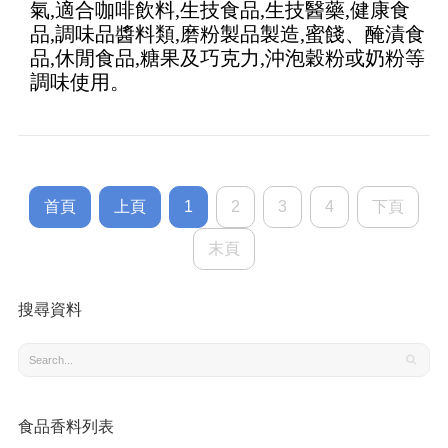
氣,適合咖啡飲料,生技食品,生技醫藥,健康食
5
品,調味品醬料類,磨粉製品製造,蜜餞、醃漬食
品,休閒食品,糖果及巧克力,沖泡穀粉或奶粉等
調味使用。
首頁
上頁
1
2
3
4
下頁
末頁
搜尋資料
食品香料列表