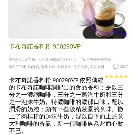
卡布奇諾香料粉 900290VP
類別：
香料粉
2014/05/07 23:32:04
卡布奇諾香料粉
,
900290VP
,
咖啡粉
,
咖啡香料
,
拿鐵香料
,
牛奶香料
,
肉桂香料
3302
卡布奇諾香料粉 900290VP 依照傳統
4.75
out of
的卡布奇諾咖啡調配出的食品香料；是以三
5
分之一濃縮咖啡，三分之一蒸汽牛奶和三分
之一泡沫牛奶。特濃咖啡的濃郁口味，配以
潤滑的奶泡；頗有一些汲精斂露的意味。撒
上了肉桂粉的起沫牛奶，混以自下而上的意
大利咖啡的香氣，新一代咖啡族為此而心動
不已。