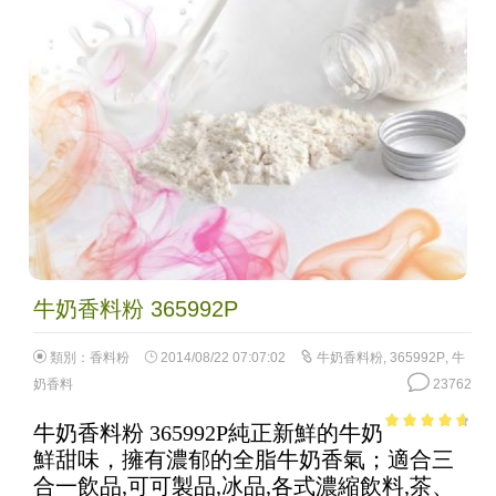
牛奶香料粉 365992P
類別：
香料粉
2014/08/22 07:07:02
牛奶香料粉
,
365992P
,
牛
奶香料
23762
牛奶香料粉 365992P純正新鮮的牛奶
4.32
out of
鮮甜味，擁有濃郁的全脂牛奶香氣；適合三
5
合一飲品,可可製品,冰品,各式濃縮飲料,茶、