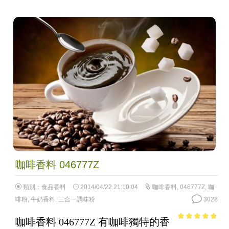
咖啡香料 046777Z
類別：
食品香料
2014/04/22 21:10:04
咖啡香料
,
046777Z
,
咖
啡粉
,
牛奶香料
,
三合一調味粉
3028
咖啡香料 046777Z 有咖啡獨特的香
4.39
out of