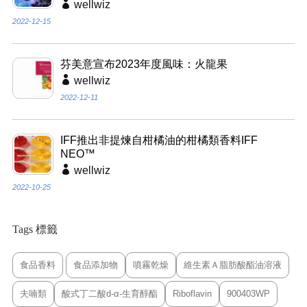
wellwiz
2022-12-15
芬美意宣布2023年度風味：火龍果
wellwiz
2022-12-11
IFF推出非提煉自柑橘油的柑橘類香料IFF
NEO™
wellwiz
2022-10-25
Tags 標籤
食品香料
食品添加物
噴霧乾燥
維生素Ａ脂肪酸酯油溶液
夫喃類
酸式丁二酸d-α-生育醇酯
Riboflavin
900403WP