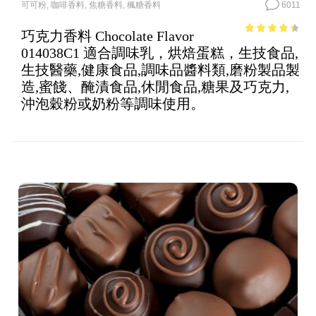
可可粉
,
咖啡香料
,
焦糖香料
,
楓糖香料
6011
巧克力香料 Chocolate Flavor
3.73
out
014038C1 適合調味乳，烘焙蛋糕，生技食品,
of 5
生技醫藥,健康食品,調味品醬料類,磨粉製品製
造,蜜餞、醃漬食品,休閒食品,糖果及巧克力,
沖泡穀粉或奶粉等調味使用。