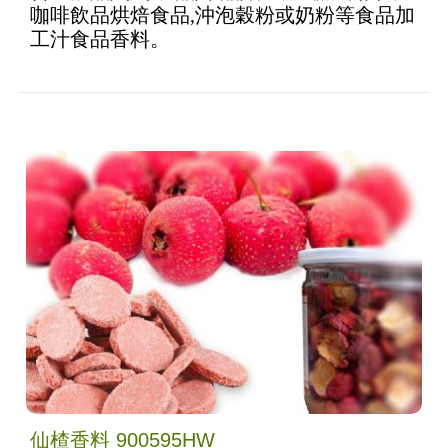
咖啡飲品烘焙食品,沖泡穀粉或奶粉等食品加
工汁食品香料。
仙楂香料 900595HW