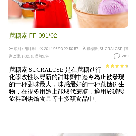
蔗糖素 FF-091/02
類別：
甜味劑
2014/06/03 22:50:57
蔗糖素
,
SUCRALOSE
,
阿
斯巴甜
,
代糖
,
醋磺內酯鉀
5981
蔗糖素 SUCRALOSE 是在蔗糖進行
3.9
out of
化學改性以尋新的甜味劑中迄今為止被發現
5
的一種甜味最大，味感最好的一種蔗糖衍生
物，在很多用途上能取代蔗糖，適用於碳酸
飲料到烘焙食品等十多類食品中。