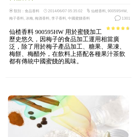
類別：
食品香料
2014/06/07 05:35:02
仙楂香料
,
900595HW
,
梅子香料
,
冰梅
,
梅酒香料
,
李子香料
,
中國蜜餞香料
1301
仙楂香料 900595HW 用於蜜餞加工
4.18
out
歷史悠久，因梅子的食品加工運用相當廣
of 5
泛，除了用於梅子產品加工、糖果、果凍、
梅餅、梅醋外，在飲料上搭配各種果汁茶飲
都有傳統中國蜜餞的風味。