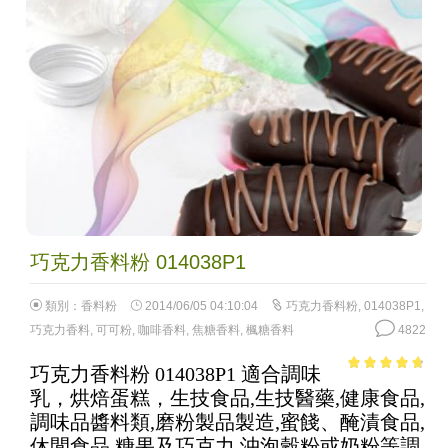
巧克力香料粉 014038P1
類別：
香料粉
2014/06/05 04:10:04
巧克力香料粉
,
014038P1
,
巧克力香料
,
可可粉
,
咖啡香料
,
焦糖香料
,
楓糖香料
4822
巧克力香料粉 014038P1 適合調味
4.42
out of
乳，烘焙蛋糕，生技食品,生技醫藥,健康食品,
5
調味品醬料類,磨粉製品製造,蜜餞、醃漬食品,
休閒食品,糖果及巧克力,沖泡穀粉或奶粉等調