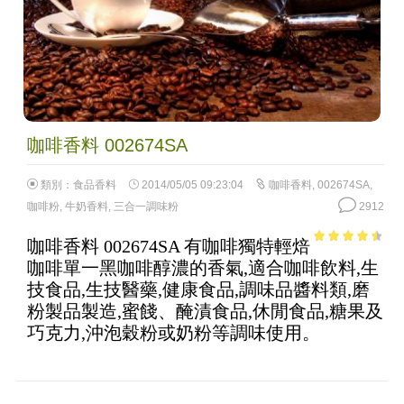
咖啡香料 002674SA
類別：
食品香料
2014/05/05 09:23:04
咖啡香料
,
002674SA
,
咖啡粉
,
牛奶香料
,
三合一調味粉
2912
咖啡香料 002674SA 有咖啡獨特輕焙
4.01
out
咖啡單一黑咖啡醇濃的香氣,適合咖啡飲料,生
of 5
技食品,生技醫藥,健康食品,調味品醬料類,磨
粉製品製造,蜜餞、醃漬食品,休閒食品,糖果及
巧克力,沖泡穀粉或奶粉等調味使用。