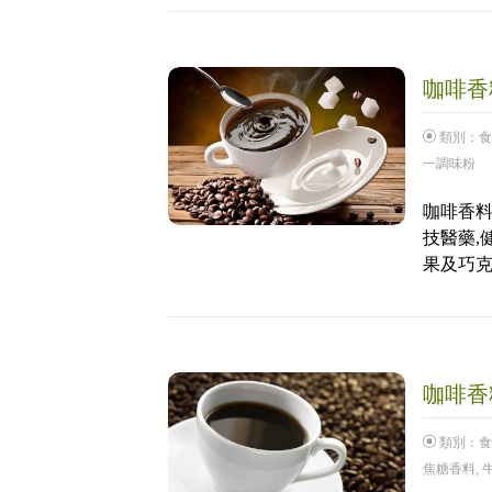
咖啡香料
類別：
食
一調味粉
咖啡香料
技醫藥,
果及巧克
咖啡香料
類別：
食
焦糖香料
,