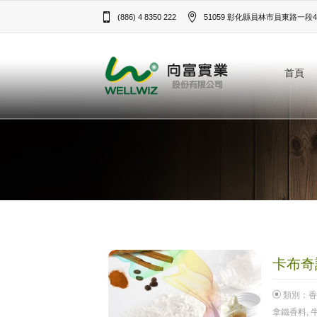
(886) 4 8350 222
51059 彰化縣員林市員東路一段43
首頁
卡布奇諾
類別：
香
拿鐵香料
,