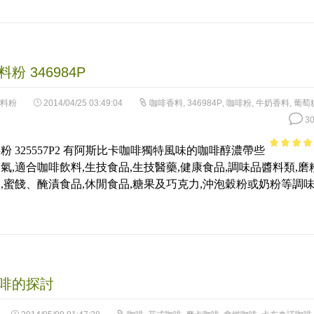
粉 346984P
料粉
2014/04/25 03:49:04
咖啡香料
,
346984P
,
咖啡粉
,
牛奶香料
,
葡萄
30
粉 325557P2 有阿斯比卡咖啡獨特風味的咖啡醇濃帶些
3.9
out of
氣,適合咖啡飲料,生技食品,生技醫藥,健康食品,調味品醬料類,磨
5
,蜜餞、醃漬食品,休閒食品,糖果及巧克力,沖泡穀粉或奶粉等調
啡的探討