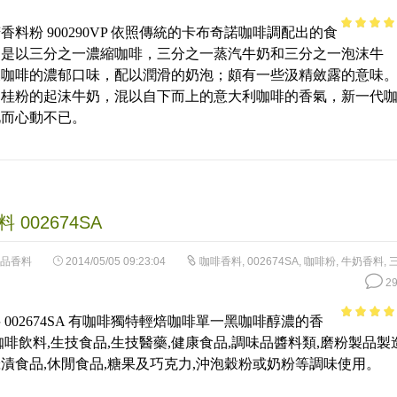
香料粉 900290VP 依照傳統的卡布奇諾咖啡調配出的食
4.28
out 
；是以三分之一濃縮咖啡，三分之一蒸汽牛奶和三分之一泡沫牛
5
濃咖啡的濃郁口味，配以潤滑的奶泡；頗有一些汲精斂露的意味
肉桂粉的起沫牛奶，混以自下而上的意大利咖啡的香氣，新一代
此而心動不已。
 002674SA
品香料
2014/05/05 09:23:04
咖啡香料
,
002674SA
,
咖啡粉
,
牛奶香料
,
29
 002674SA 有咖啡獨特輕焙咖啡單一黑咖啡醇濃的香
4.72
out 
咖啡飲料,生技食品,生技醫藥,健康食品,調味品醬料類,磨粉製品製造
5
漬食品,休閒食品,糖果及巧克力,沖泡穀粉或奶粉等調味使用。