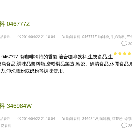
 046777Z
品香料
2014/04/22 21:10:04
咖啡香料
,
046777Z
,
咖啡粉
,
牛奶香料
,
三
30
 046777Z 有咖啡獨特的香氣,適合咖啡飲料,生技食品,生
3.62
out
健康食品,調味品醬料類,磨粉製品製造,蜜餞、醃漬食品,休閒食品,
of 5
力,沖泡穀粉或奶粉等調味使用。
 346984W
品香料
2014/04/22 21:10:04
咖啡香料
,
346984W
,
咖啡粉
,
紅茶粉
,
綠茶
牛奶香料
28