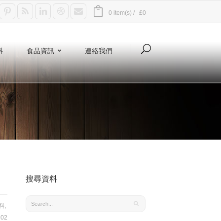
0 item(s) /
£0
料
食品資訊
連絡我們
搜尋資料
料
,
02