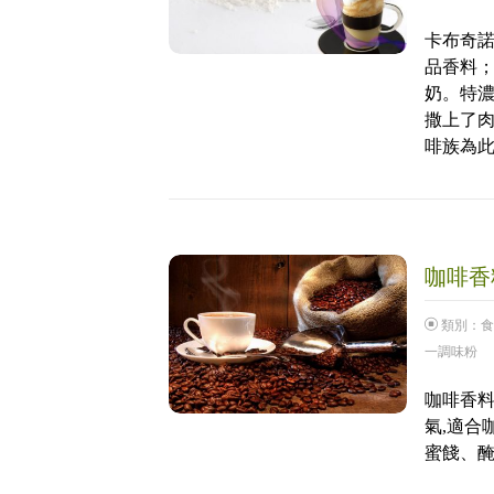
卡布奇諾
品香料
奶。特
撒上了
啡族為
咖啡香料
類別：
食
一調味粉
咖啡香料
氣,適合
蜜餞、醃