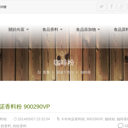
3號‎
關於向富
食品香料
食品添加物
食品原
咖啡粉
首頁
關鍵字查詢
咖啡粉
香料粉 900290VP
料粉
2014/05/07 23:32:04
卡布奇諾香料粉
,
900290VP
,
咖啡粉
,
咖啡香
牛奶香料
,
肉桂香料
33