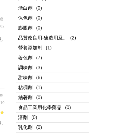
漂白劑
(0)
保色劑
(0)
糖
82
膨脹劑
(0)
品質改良用-釀造用及...
(2)
,
營養添加劑
(1)
著色劑
(7)
調味劑
(3)
甜味劑
(6)
粘稠劑
(1)
奇
結著劑
(0)
10
食品工業用化學藥品
(0)
溶劑
(0)
of
,
乳化劑
(0)