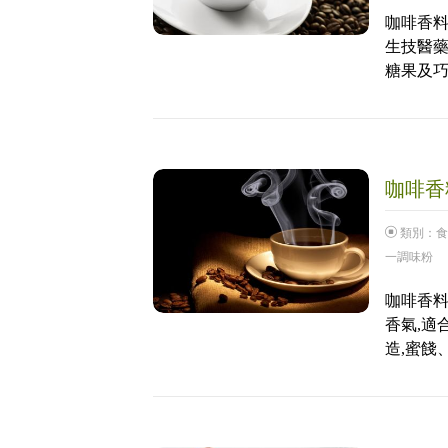
咖啡香料
生技醫藥
糖果及巧
咖啡香料
類別：
食
一調味粉
咖啡香料
香氣,適
造,蜜餞