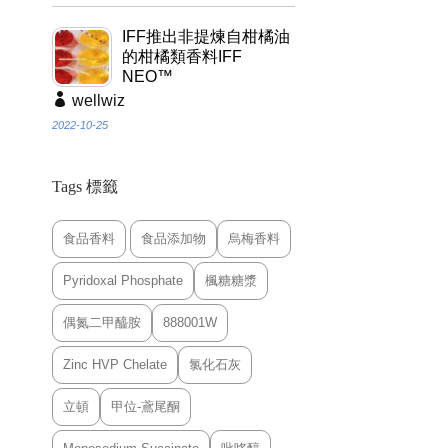
IFF推出非提煉自柑橘油
的柑橘類香料IFF
NEO™
wellwiz
2022-10-25
Tags 標籤
食品香料
食品添加物
烏梅香料
Pyridoxal Phosphate
楓糖糖漿
偶氮二甲醯胺
888001W
Zinc HVP Chelate
氯化石灰
立頓
甲位-鳶尾酮