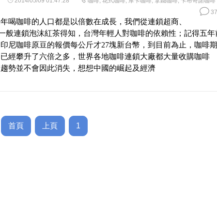
2014/05/09 01:47:28
咖啡
,
花式咖啡
,
摩卡咖啡
,
拿鐵咖啡
,
卡布奇諾咖啡
37
幾年喝咖啡的人口都是以倍數在成長，我們從連鎖超商、
、一般連鎖泡沫紅茶得知，台灣年輕人對咖啡的依賴性；記得五年
印尼咖啡原豆的報價每公斤才27塊新台幣，到目前為止，咖啡
格已經攀升了六倍之多，世界各地咖啡連鎖大廠都大量收購咖啡
個趨勢並不會因此消失，想想中國的崛起及經濟
首頁
上頁
1