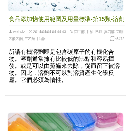
食品添加物使用範圍及用量標準-第15類-溶劑
wellwiz
2014/04/04 04:44:43
丙二醇
,
甘油
,
己烷
,
異丙醇
,
丙酮
,
乙酸乙酯
,
三乙酸甘油酯
5473
所謂有機溶劑即是包含碳原子的有機化合
物。溶劑通常擁有比較低的沸點和容易揮
發。或是可以由蒸餾來去除，從而留下被溶
物。因此，溶劑不可以對溶質產生化學反
應。它們必須為惰性。