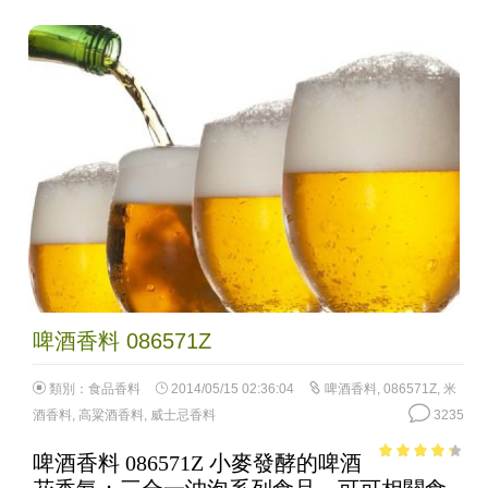
啤酒香料 086571Z
類別：
食品香料
2014/05/15 02:36:04
啤酒香料
,
086571Z
,
米
酒香料
,
高粱酒香料
,
威士忌香料
3235
啤酒香料 086571Z 小麥發酵的啤酒
3.65
out