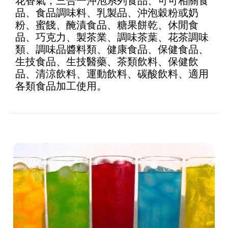
花香氣；三合一沖泡系列食品、可可相關食
of 5
品、食品調味料、乳製品、沖泡穀粉或奶
粉、蜜餞、醃漬食品、糖果餅乾、休閒食
品、巧克力、製茶業、調味茶葉、花茶調味
類、調味品醬料類、健康食品、保健食品、
生技食品、生技醫藥、茶類飲料、保健飲
品、清涼飲料、運動飲料、碳酸飲料、適用
各類食品加工使用。