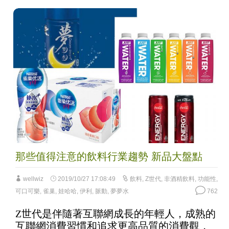
那些值得注意的飲料行業趨勢 新品大盤點
wellwiz
2019/10/27 17:08:49
飲料
,
Z世代
,
非酒精飲料
,
功能性
,
可口可樂
,
雀巢
,
娃哈哈
,
伊利
,
脈動
,
夢夢水
762
Z世代是伴隨著互聯網成長的年輕人，成熟的
互聯網消費習慣和追求更高品質的消費觀，