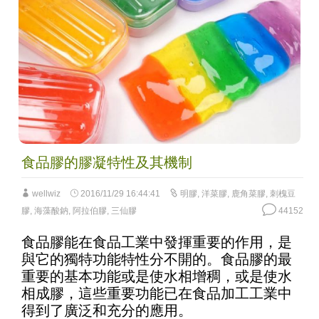
食品膠的膠凝特性及其機制
wellwiz
2016/11/29 16:44:41
明膠
,
洋菜膠
,
鹿角菜膠
,
刺槐豆
膠
,
海藻酸鈉
,
阿拉伯膠
,
三仙膠
44152
食品膠能在食品工業中發揮重要的作用，是
與它的獨特功能特性分不開的。食品膠的最
重要的基本功能或是使水相增稠，或是使水
相成膠，這些重要功能已在食品加工工業中
得到了廣泛和充分的應用。