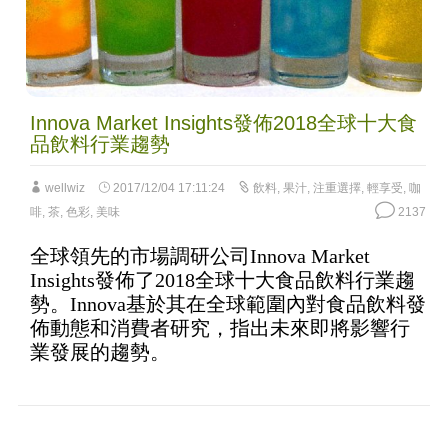
Innova Market Insights發佈2018全球十大食
品飲料行業趨勢
wellwiz
2017/12/04 17:11:24
飲料
,
果汁
,
注重選擇
,
輕享受
,
咖
啡
,
茶
,
色彩
,
美味
2137
全球領先的市場調研公司Innova Market
Insights發佈了2018全球十大食品飲料行業趨
勢。Innova基於其在全球範圍內對食品飲料發
佈動態和消費者研究，指出未來即將影響行
業發展的趨勢。