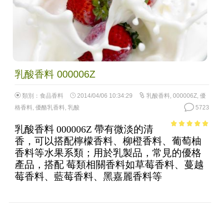
乳酸香料 000006Z
類別：
食品香料
2014/04/06 10:34:29
乳酸香料
,
000006Z
,
優
格香料
,
優酪乳香料
,
乳酸
5723
乳酸香料 000006Z 帶有微淡的清
4.73
out of
香，可以搭配檸檬香料、柳橙香料、葡萄柚
5
香料等水果系類；用於乳製品，常見的優格
產品，搭配 莓類相關香料如草莓香料、蔓越
莓香料、藍莓香料、黑嘉麗香料等