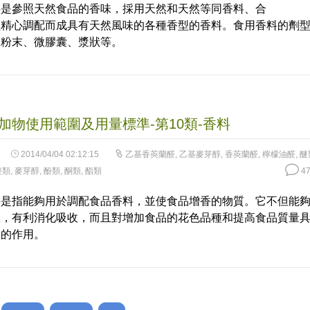
料是參照天然食品的香味，採用天然和天然等同香料、合
經精心調配而成具有天然風味的各種香型的香料。食用香料的劑
、粉末、微膠囊、漿狀等。
加物使用範圍及用量標準-第10類-香料
2014/04/04 02:12:15
乙基香莢蘭醛
,
乙基麥芽醇
,
香莢蘭醛
,
檸檬油醛
,
醚
醚類
,
麥芽醇
,
酚類
,
酮類
,
酯類
47
料是指能夠用於調配食品香料，並使食品增香的物質。它不但能
慾，有利消化吸收，而且對增加食品的花色品種和提高食品質量
要的作用。