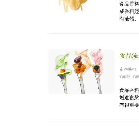
食品香
成香料
有液體
食品添
wellwiz
硫醇類
,
硫
食品香
增進食
有很重