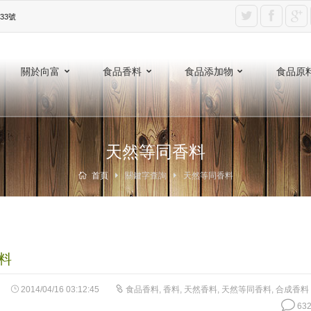
3號‎
關於向富
食品香料
食品添加物
食品原
天然等同香料
首頁
關鍵字查詢
天然等同香料
料
2014/04/16 03:12:45
食品香料
,
香料
,
天然香料
,
天然等同香料
,
合成香料
632