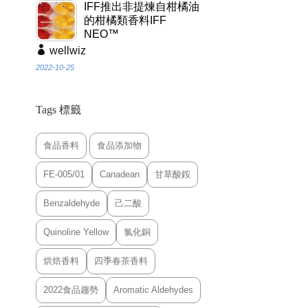
IFF推出非提煉自柑橘油
的柑橘類香料IFF
NEO™
wellwiz
2022-10-25
Tags 標籤
食品香料
食品添加物
FE-005/01
Canadean
甘草酸銨
Benzaldehyde
己二酸
Quinoline Yellow
氯化銅
烘焙香料
四季春茶香料
2022食品趨勢
Aromatic Aldehydes