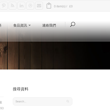
0 item(s) /
£0
料
食品資訊
連絡我們
搜尋資料
葉
93