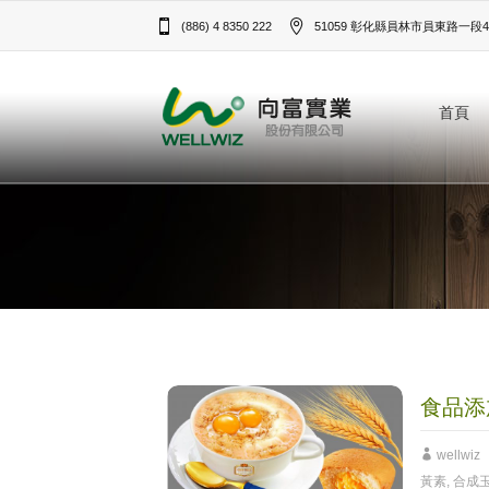
(886) 4 8350 222
51059 彰化縣員林市員東路一段43
首頁
食品添
wellwiz
黃素
,
合成