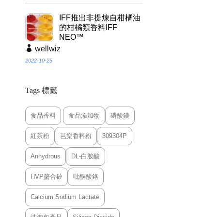
IFF推出非提煉自柑橘油
的柑橘類香料IFF
NEO™
wellwiz
2022-10-25
Tags 標籤
食品香料
食品添加物
磷酸鎂
紅茶粉
芭樂香料粉
309304P
Anhydrous
DL-白胺酸
HVP螯合矽
吡酮酸鉻
Calcium Sodium Lactate