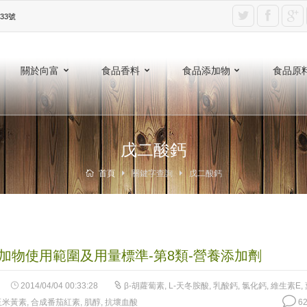
3號‎
關於向富
食品香料
食品添加物
食品原
戊二酸鈣
首頁
關鍵字查詢
戊二酸鈣
加物使用範圍及用量標準-第8類-營養添加劑
2014/04/04 00:33:28
β-胡蘿蔔素
,
L-天冬胺酸
,
乳酸鈣
,
氯化鈣
,
維生素E
,
玉米黃素
,
合成番茄紅素
,
肌醇
,
抗壞血酸
62