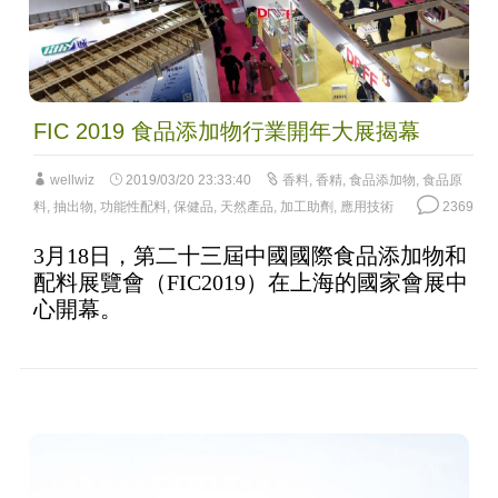
FIC 2019 食品添加物行業開年大展揭幕
wellwiz
2019/03/20 23:33:40
香料
,
香精
,
食品添加物
,
食品原
料
,
抽出物
,
功能性配料
,
保健品
,
天然產品
,
加工助劑
,
應用技術
2369
3月18日，第二十三屆中國國際食品添加物和
配料展覽會（FIC2019）在上海的國家會展中
心開幕。