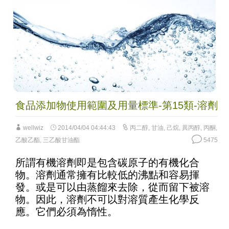
食品添加物使用範圍及用量標準-第15類-溶劑
wellwiz
2014/04/04 04:44:43
丙二醇
,
甘油
,
己烷
,
異丙醇
,
丙酮
,
乙酸乙酯
,
三乙酸甘油酯
5475
所謂有機溶劑即是包含碳原子的有機化合
物。溶劑通常擁有比較低的沸點和容易揮
發。或是可以由蒸餾來去除，從而留下被溶
物。因此，溶劑不可以對溶質產生化學反
應。它們必須為惰性。