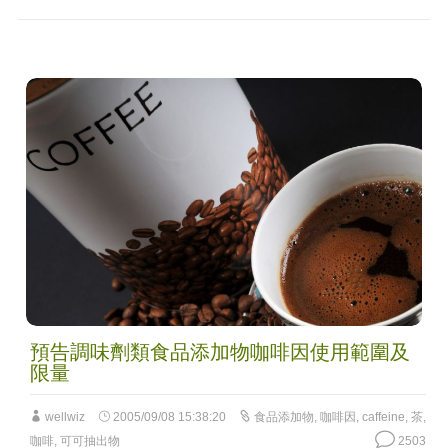
預告調味劑類食品添加物咖啡因使用範圍及
限量
wellwiz
2005/09/08 15:38:20
食品添加物
,
咖啡因
,
caffeine
,
茶
,
咖啡
,
可可抽出物
2503