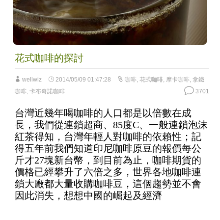
花式咖啡的探討
wellwiz
2014/05/09 01:47:28
咖啡
,
花式咖啡
,
摩卡咖啡
,
拿鐵
咖啡
,
卡布奇諾咖啡
3701
台灣近幾年喝咖啡的人口都是以倍數在成
長，我們從連鎖超商、85度C、一般連鎖泡沫
紅茶得知，台灣年輕人對咖啡的依賴性；記
得五年前我們知道印尼咖啡原豆的報價每公
斤才27塊新台幣，到目前為止，咖啡期貨的
價格已經攀升了六倍之多，世界各地咖啡連
鎖大廠都大量收購咖啡豆，這個趨勢並不會
因此消失，想想中國的崛起及經濟