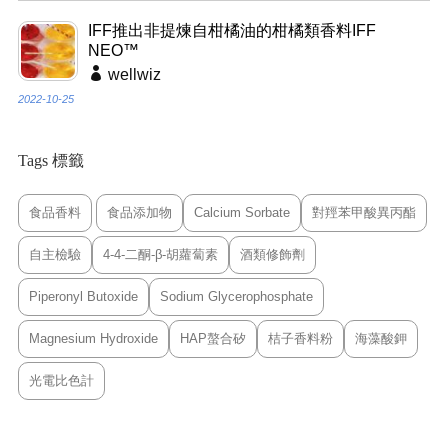
IFF推出非提煉自柑橘油的柑橘類香料IFF
NEO™
wellwiz
2022-10-25
Tags 標籤
食品香料
食品添加物
Calcium Sorbate
對羥苯甲酸異丙酯
自主檢驗
4-4-二酮-β-胡蘿蔔素
酒類修飾劑
Piperonyl Butoxide
Sodium Glycerophosphate
Magnesium Hydroxide
HAP螯合矽
桔子香料粉
海藻酸鉀
光電比色計