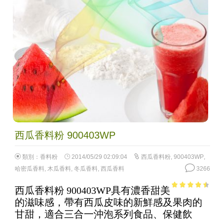
西瓜香料粉 900403WP
類別：
香料粉
2014/05/29 02:09:04
西瓜香料粉
,
900403WP
,
哈密瓜香料
,
木瓜香料
,
冬瓜香料
,
西瓜香料
3266
西瓜香料粉 900403WP具有濃香甜美
4.04
out
的滋味感，帶有西瓜皮味的新鮮感及果肉的
of 5
甘甜，適合三合一沖泡系列食品、保健飲