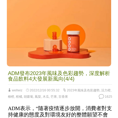
ADM發布2023年風味及色彩趨勢，深度解析
食品飲料4大發展新風向(4/4)
wellwiz
2022/12/16 00:55:32
2023年風味及色彩趨勢
,
活力橙
,
柳橙
,
柑橘
,
胡蘿蔔
,
鳳梨
,
木瓜
,
芒果
,
百香果
1625
ADM表示，“隨著疫情逐步放開，消費者對支
持健康的態度及對環境友好的整體願望不會