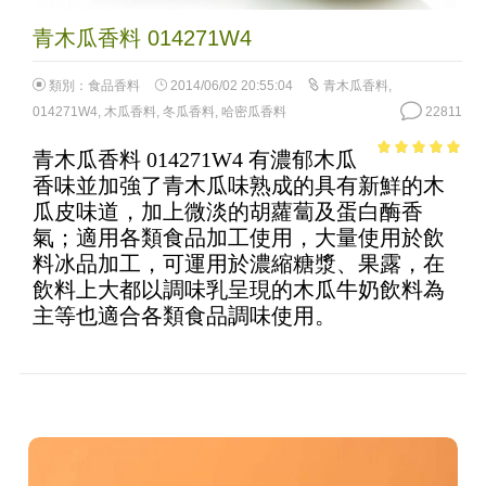
青木瓜香料 014271W4
類別：
食品香料
2014/06/02 20:55:04
青木瓜香料
,
014271W4
,
木瓜香料
,
冬瓜香料
,
哈密瓜香料
22811
青木瓜香料 014271W4 有濃郁木瓜
4.85
out of
香味並加強了青木瓜味熟成的具有新鮮的木
5
瓜皮味道，加上微淡的胡蘿蔔及蛋白酶香
氣；適用各類食品加工使用，大量使用於飲
料冰品加工，可運用於濃縮糖漿、果露，在
飲料上大都以調味乳呈現的木瓜牛奶飲料為
主等也適合各類食品調味使用。