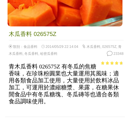
木瓜香料 026575Z
類別：
食品香料
2014/05/29 22:14:04
木瓜香料
,
026575Z
,
青
木瓜香料
,
冬瓜香料
,
哈密瓜香料
23348
青木瓜香料 026575Z 有冬瓜的焦糖
4.43
out of
香味，在珍珠粉圓業也大量運用其風味；適
5
用各類食品加工使用，大量使用於飲料冰品
加工，可運用於濃縮糖漿、果露，在糖果休
閒食品中有冬瓜糖塊、冬瓜磚等也適合各類
食品調味使用。