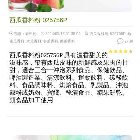
西瓜香料粉 025756P
類別：
香料粉
2014/05/15 01:35:04
西瓜香料粉
,
025756P
,
哈
密瓜香料
,
木瓜香料
,
冬瓜香料
,
西瓜香料
2730
西瓜香料粉025756P 具有濃香甜美的
3.94
out
滋味感，帶有西瓜皮味的新鮮感及果肉的甘
of 5
甜，適合三合一沖泡系列食品、保健飲品、
啤酒製造業、清涼飲料、運動飲料、碳酸飲
料、食品調味料、烘焙食品、乳製品、沖泡
穀粉或奶粉、蜜餞、醃漬食品、糖果餅乾、
類食品加工使用