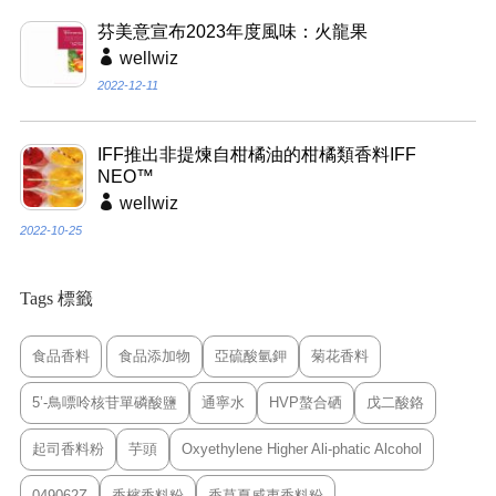
芬美意宣布2023年度風味：火龍果
wellwiz
2022-12-11
IFF推出非提煉自柑橘油的柑橘類香料IFF
NEO™
wellwiz
2022-10-25
Tags 標籤
食品香料
食品添加物
亞硫酸氫鉀
菊花香料
5’-鳥嘌呤核苷單磷酸鹽
通寧水
HVP螯合硒
戊二酸鉻
起司香料粉
芋頭
Oxyethylene Higher Ali-phatic Alcohol
049062Z
香檳香料粉
香草夏威夷香料粉