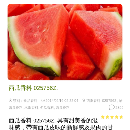
西瓜香料 025756Z.
類別：
食品香料
2014/05/16 02:22:04
西瓜香料
,
025756Z.
,
哈
密瓜香料
,
木瓜香料
,
冬瓜香料
,
西瓜香料
2855
西瓜香料 025756Z. 具有甜美香的滋
4.47
out of
味感，帶有西瓜皮味的新鮮感及果肉的甘
5