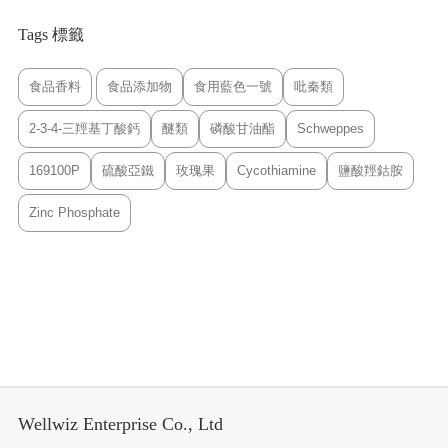
Tags 標籤
食品香料
食品添加物
食用藍色一號
吡秦類
2-3-4-三羥基丁酸鈣
醚類
磷酸甘油酯
Schweppes
169100P
硫酸亞鐵
玫瑰果
Cycothiamine
鹽酸羥鈷胺
Zinc Phosphate
Wellwiz Enterprise Co., Ltd