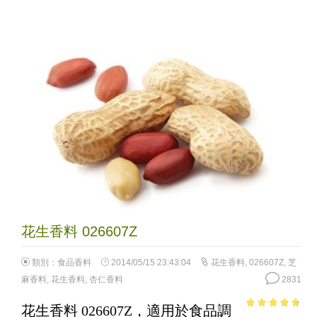
花生香料 026607Z
類別：
食品香料
2014/05/15 23:43:04
花生香料
,
026607Z
,
芝
麻香料
,
花生香料
,
杏仁香料
2831
花生香料 026607Z，適用於食品調
4.35
out of