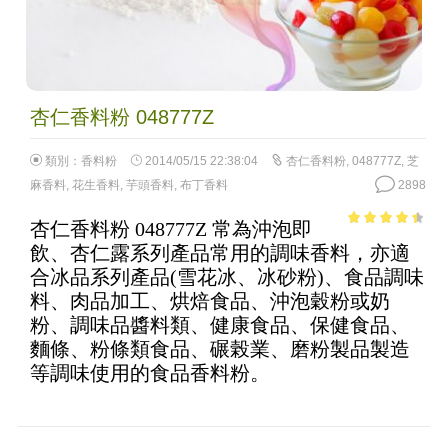
杏仁香料粉 048777Z
類別：
香料粉
2014/05/15 22:38:04
杏仁香料粉
,
048777Z
,
芝
麻香料
,
花生香料
,
芋頭香料
,
布丁香料
2898
杏仁香料粉 048777Z 常為沖泡即
3.91
out
飲、杏仁露系列產品常用的調味香料，亦適
of 5
合冰品系列產品(雪花冰、冰砂粉)、食品調味
料、肉品加工、烘焙食品、沖泡穀粉或奶
粉、調味品醬料類、健康食品、保健食品、
麵條、粉條類食品、碾榖業、磨粉製品製造
等調味使用的食品香料粉。