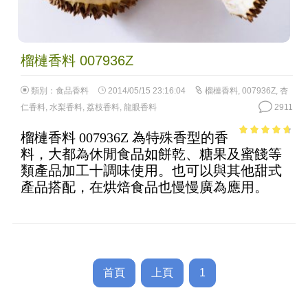
榴槤香料 007936Z
類別：
食品香料
2014/05/15 23:16:04
榴槤香料
,
007936Z
,
杏
仁香料
,
水梨香料
,
荔枝香料
,
龍眼香料
2911
榴槤香料 007936Z 為特殊香型的香
4.19
out
料，大都為休閒食品如餅乾、糖果及蜜餞等
of 5
類產品加工十調味使用。也可以與其他甜式
產品搭配，在烘焙食品也慢慢廣為應用。
首頁
上頁
1