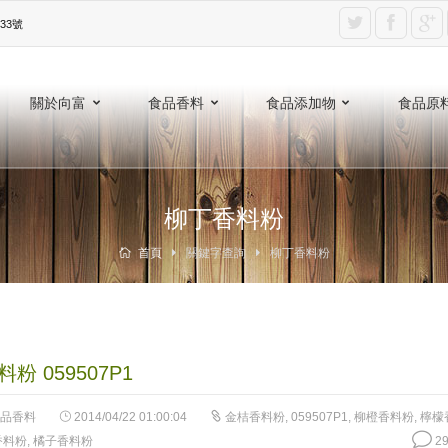
3號‎
關於向富
食品香料
食品添加物
食品原
柳丁香料粉
首頁
關鍵字查詢
柳丁香料粉
粉 059507P1
品香料
2014/04/22 01:00:04
金桔香料粉
,
059507P1
,
柳橙香料粉
,
檸檬
香料粉
,
橘子香料粉
29