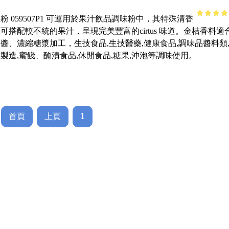
粉 059507P1 可運用於果汁飲品調味粉中，其特殊清香
4.66
out 
可搭配較不統的果汁，呈現完美豐富的cirtus 味道。金桔香料適
5
醬、濃縮糖漿加工，生技食品,生技醫藥,健康食品,調味品醬料類
製造,蜜餞、醃漬食品,休閒食品,糖果,沖泡等調味使用。
首頁
上頁
1