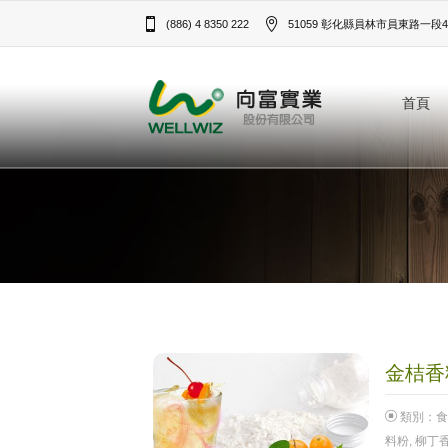
(886) 4 8350 222
51059 彰化縣員林市員東路一段43
首頁
金桔香料
類別：
食
料粉
,
柳丁