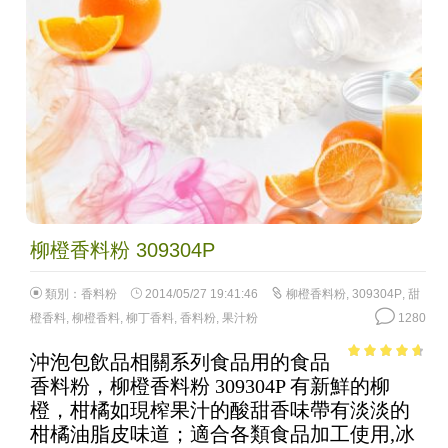
柳橙香料粉 309304P
類別：
香料粉
2014/05/27 19:41:46
柳橙香料粉
,
309304P
,
甜
橙香料
,
柳橙香料
,
柳丁香料
,
香料粉
,
果汁粉
1280
沖泡包飲品相關系列食品用的食品
4.18
out
香料粉，柳橙香料粉 309304P 有新鮮的柳
of 5
橙，柑橘如現榨果汁的酸甜香味帶有淡淡的
柑橘油脂皮味道；適合各類食品加工使用,冰