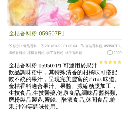
金桔香料粉 059507P1
類別：
食品香料
2014/04/22 01:00:04
金桔香料粉
,
059507P1
,
柳橙香料粉
,
檸檬香料粉
,
柳丁香料粉
,
橘子香料粉
2909
金桔香料粉 059507P1 可運用於果汁
4.92
out of
飲品調味粉中，其特殊清香的柑橘味可搭配
5
較不統的果汁，呈現完美豐富的cirtus 味道。
金桔香料適合果汁、果醬、濃縮糖漿加工，
生技食品,生技醫藥,健康食品,調味品醬料類,
磨粉製品製造,蜜餞、醃漬食品,休閒食品,糖
果,沖泡等調味使用。