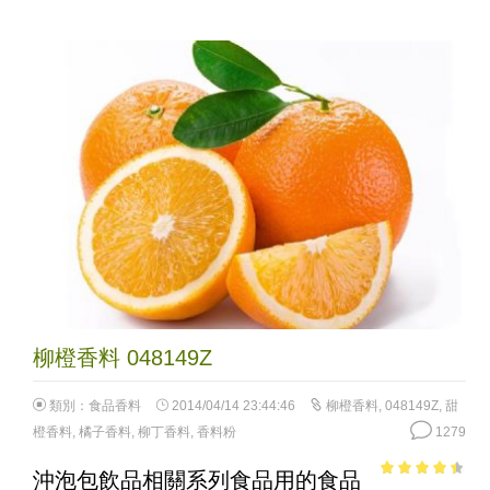
柳橙香料 048149Z
類別：
食品香料
2014/04/14 23:44:46
柳橙香料
,
048149Z
,
甜
橙香料
,
橘子香料
,
柳丁香料
,
香料粉
1279
沖泡包飲品相關系列食品用的食品
3.86
out