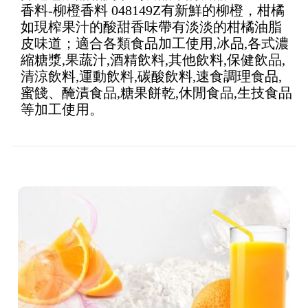
香料-柳橙香料 048149Z有新鮮的柳橙，柑橘
of 5
如現榨果汁的酸甜香味帶有淡淡的柑橘油脂
皮味道；適合各類食品加工使用,冰品,各式濃
縮糖漿,果蔬汁,酒精飲料,其他飲料,保健飲品,
清涼飲料,運動飲料,碳酸飲料,速食調理食品,
蜜餞、醃漬食品,糖果餅乾,休閒食品,生技食品
等加工使用。