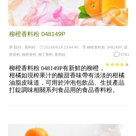
柳橙香料粉 048149P
類別：
香料粉
2014/04/14 23:44:46
柳橙香料粉
,
048149P
,
甜
橙香料
,
柳橙香料
,
柳丁香料
,
香料粉
5781
柳橙香料粉 048149P有新鮮的柳橙，
3.7
out of
柑橘如現榨果汁的酸甜香味帶有淡淡的柑橘
5
油脂皮味道，可用於沖泡包飲品、生技產品
打錠調味相關系列食品用的食品香料粉。