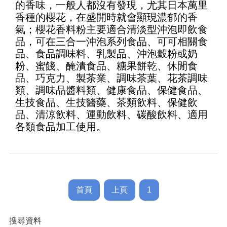
的香味，一般人都沒有發現，尤其日本萬里
of 5
香種的櫻花，在盛開時就會顯現濃郁的香
氣；櫻花香料粉主要適合清淡型沖泡即飲食
品，可在三合一沖泡系列食品、可可相關食
品、食品調味料、乳製品、沖泡穀粉或奶
粉、蜜餞、醃漬食品、糖果餅乾、休閒食
品、巧克力、製茶業、調味茶葉、花茶調味
類、調味品醬料類、健康食品、保健食品、
生技食品、生技醫藥、茶類飲料、保健飲
品、清涼飲料、運動飲料、碳酸飲料、適用
各類食品加工使用。
首頁
上頁
1
搜尋資料