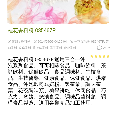
桂花香料粉 035467P
類別：
香料粉
2014/05/09 04:20:04
桂花香料粉
,
035467P
,
茉
莉香料
,
玫瑰香料
,
薰衣草香料
,
翠玉香料
,
金萱香料
2896
桂花香料粉 035467P 適用三合一沖
4.48
out of
泡系列食品、可可相關食品、咖啡飲料、茶
5
類飲料、保健飲品、食品調味料、生技食
品、生技醫藥、健康食品、保健食品、烘焙
食品、沖泡穀粉或奶粉、製茶業、調味茶
葉、花茶調味類、糖果餅乾、休閒食品、巧
克力、蜜餞、醃漬食品、調味品醬料類、調
理食品製造、適用各類食品加工使用。