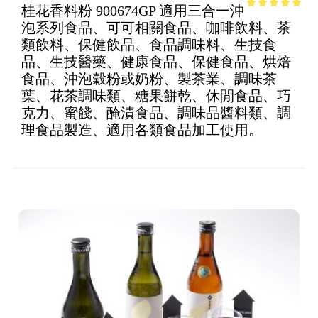
桂花香料粉 900674GP 適用三合一沖
4.93
out of
泡系列食品、可可相關食品、咖啡飲料、茶
5
類飲料、保健飲品、食品調味料、生技食
品、生技醫藥、健康食品、保健食品、烘焙
食品、沖泡穀粉或奶粉、製茶業、調味茶
葉、花茶調味類、糖果餅乾、休閒食品、巧
克力、蜜餞、醃漬食品、調味品醬料類、調
理食品製造、適用各類食品加工使用。