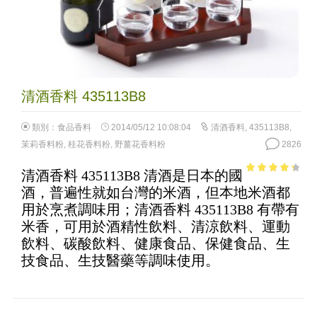
清酒香料 435113B8
類別：
食品香料
2014/05/12 10:08:04
清酒香料
,
435113B8
,
茉莉香料粉
,
桂花香料粉
,
野薑花香料粉
2826
清酒香料 435113B8 清酒是日本的國
3.56
out
酒，普遍性就如台灣的米酒，但本地米酒都
of 5
用於烹煮調味用；清酒香料 435113B8 有帶有
米香，可用於酒精性飲料、清涼飲料、運動
飲料、碳酸飲料、健康食品、保健食品、生
技食品、生技醫藥等調味使用。