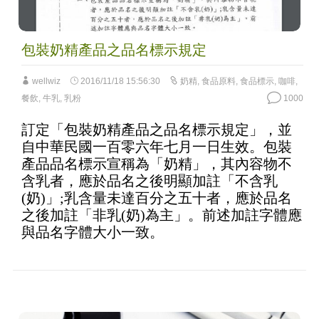
包裝奶精產品之品名標示規定
wellwiz
2016/11/18 15:56:30
奶精
,
食品原料
,
食品標示
,
咖啡
,
餐飲
,
牛乳
,
乳粉
1000
訂定「包裝奶精產品之品名標示規定」，並
自中華民國一百零六年七月一日生效。包裝
產品品名標示宣稱為「奶精」，其內容物不
含乳者，應於品名之後明顯加註「不含乳
(奶)」;乳含量未達百分之五十者，應於品名
之後加註「非乳(奶)為主」。前述加註字體應
與品名字體大小一致。