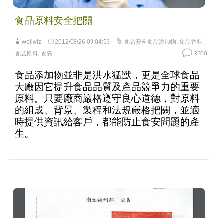
食品原料安全把關
wellwiz
2012/08/26 09:04:53
食品安全食品添加物
,
食品香料
,
食品原料
,
食安
3500
食品添加物並非是洪水猛獸，更是全球食品
大廠因它提升食品品質及產品競爭力的重要
原料。只要廠商嚴格遵守良心道德，對原料
的組成、背景、製程和法規嚴格把關，並適
時提供資訊給客戶，都能防止食安問題的產
生。