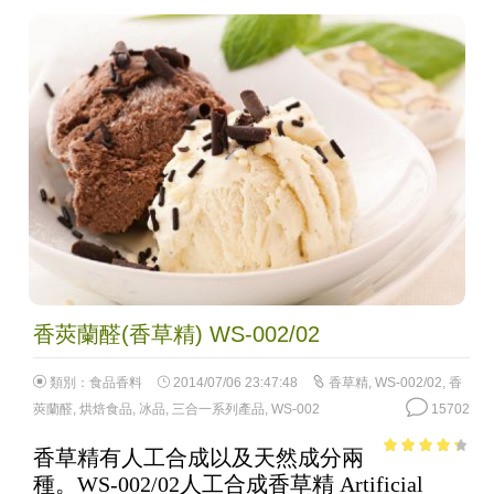
香莢蘭醛(香草精) WS-002/02
類別：
食品香料
2014/07/06 23:47:48
香草精
,
WS-002/02
,
香
莢蘭醛
,
烘焙食品
,
冰品
,
三合一系列產品
,
WS-002
15702
香草精有人工合成以及天然成分兩
3.56
out
種。WS-002/02人工合成香草精 Artificial
of 5