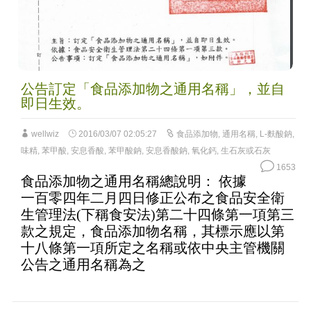
公告訂定「食品添加物之通用名稱」，並自
即日生效。
wellwiz
2016/03/07 02:05:27
食品添加物
,
通用名稱
,
L-麩酸鈉
,
味精
,
苯甲酸
,
安息香酸
,
苯甲酸鈉
,
安息香酸鈉
,
氧化鈣
,
生石灰或石灰
1653
食品添加物之通用名稱總說明： 依據
一百零四年二月四日修正公布之食品安全衛
生管理法(下稱食安法)第二十四條第一項第三
款之規定，食品添加物名稱，其標示應以第
十八條第一項所定之名稱或依中央主管機關
公告之通用名稱為之