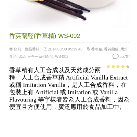
香莢蘭醛(香草精) WS-002
類別：
食品香料
2014/03/30 05:39:48
香草精
,
香莢蘭醛
,
烘焙
食品
,
冰品
,
三合一系列產品
,
WS-002
55707
香草精有人工合成以及天然成分兩
3.52
out
種。人工合成香草精 Artificial Vanilla Extract
of 5
或稱 Imitation Vanilla，是人工合成香料，在
包裝上有 Artificial 或 Imitation 或 Vanilla
Flavouring 等字樣者皆為人工合成香料，因為
便宜且方便使用，廣泛應用於食品加工中。