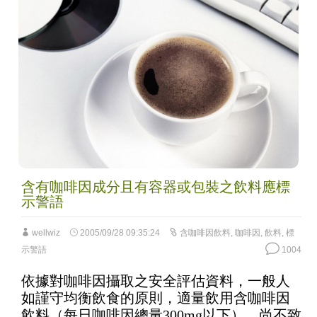
含有咖啡因成分且有容器或包裝之飲料應標
示警語
wellwiz
2005/09/28 09:35:24
含咖啡因飲料
,
咖啡因
,
飲料
,
標
示警語
1004
依據對咖啡因攝取之安全評估資料，一般人
如謹守均衡飲食的原則，適量飲用含咖啡因
飲料（每日咖啡因總量300mg以下），尚不致