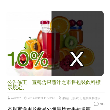
公告修正「宣稱含果蔬汁之市售包裝飲料標
示規定」
wellwiz
2014/03/03 11:23:43
果蔬汁
,
蔬果汁
,
包裝飲料標示
706
本規定適用於產品外包裝標示果蔬名稱