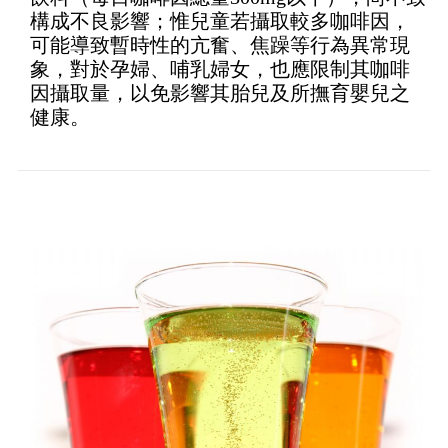
構成不良影響；惟兒童若攝取較多咖啡因，
可能導致暫時性的亢奮、焦躁等行為異常現
象，對於孕婦、哺乳婦女，也應限制其咖啡
因攝取量，以免影響其胎兒及所撫育嬰兒之
健康。