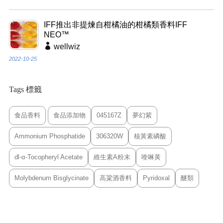
IFF推出非提煉自柑橘油的柑橘類香料IFF
NEO™
wellwiz
2022-10-25
Tags 標籤
食品香料
食品添加物
045167Z
夢幻紫
Ammonium Phosphatide
306320W
核黃素磷酸
dl-α-Tocopheryl Acetate
維生素A粉末
喹啉黃
Molybdenum Bisglycinate
高粱酒香料
Pyridoxal
醚類