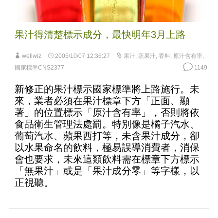
果汁得清楚標示成分，最快明年3月上路
wellwiz
2005/10/07 12:36:27
果汁
,
蔬果汁
,
香料
,
原汁含有率
,
國家標準CNS2377
1149
新修正的果汁標示國家標準將上路施行。未
來，業者必須在果汁標章下方「正面、顯
著」的位置標示「原汁含有率」，否則將依
食品衛生管理法處罰。特別像是橘子汽水、
葡萄汽水、蘋果西打等，未含果汁成分，卻
以水果命名的飲料，極易誤導消費者，消保
會也要求，未來這類飲料需在標章下方標示
「無果汁」或是「果汁成分零」等字樣，以
正視聽。