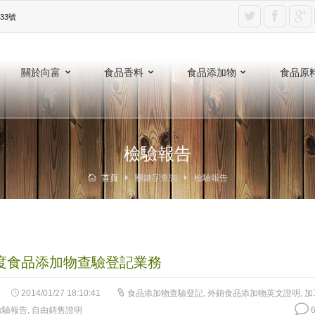
3號‎
關於向富
食品香料
食品添加物
食品原
檢驗報告
首頁
關鍵字查詢
檢驗報告
年度食品添加物查驗登記業務
2014/01/27 18:10:41
食品添加物查驗登記
,
外銷食品添加物英文證明
,
加
檢驗報告
,
自由銷售證明
6