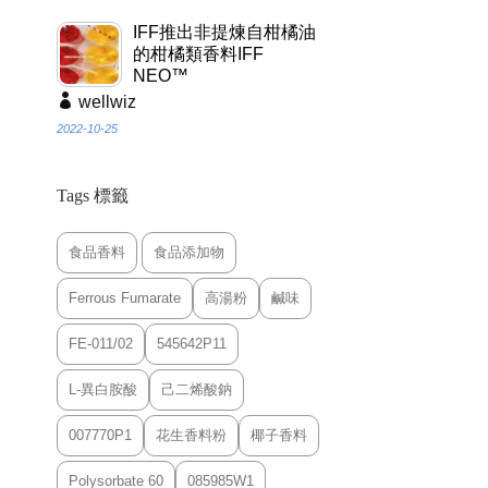
IFF推出非提煉自柑橘油
的柑橘類香料IFF
NEO™
wellwiz
2022-10-25
Tags 標籤
食品香料
食品添加物
Ferrous Fumarate
高湯粉
鹹味
FE-011/02
545642P11
L-異白胺酸
己二烯酸鈉
007770P1
花生香料粉
椰子香料
Polysorbate 60
085985W1