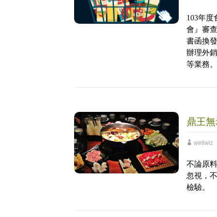
103年
會』審
書函換
辦理外
等業務
鼎王無
wellwiz
不論原
忽視，
檢驗。