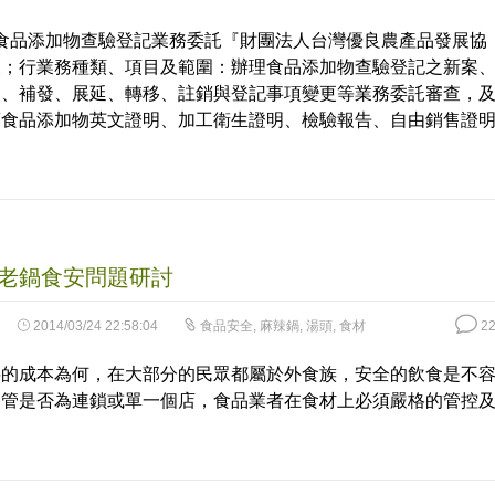
度食品添加物查驗登記業務委託『財團法人台灣優良農產品發展協
查；行業務種類、項目及範圍：辦理食品添加物查驗登記之新案
發、補發、展延、轉移、註銷與登記事項變更等業務委託審查，
銷食品添加物英文證明、加工衛生證明、檢驗報告、自由銷售證
。
老鍋食安問題研討
2014/03/24 22:58:04
食品安全
,
麻辣鍋
,
湯頭
,
食材
22
料的成本為何，在大部分的民眾都屬於外食族，安全的飲食是不
不管是否為連鎖或單一個店，食品業者在食材上必須嚴格的管控