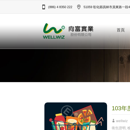
(886) 4 8350 222
51059 彰化縣員林市員東路一段43
首頁
103
wellwiz
衛生證明
,