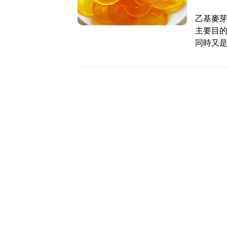
乙基麥
主要目
同時又