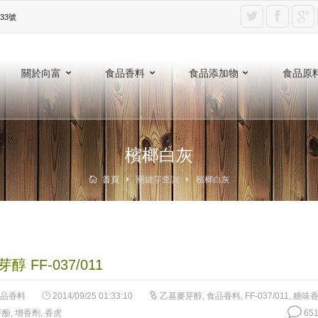
3號‎
關於向富
食品香料
食品添加物
食品原
檳榔白灰
首頁
關鍵字查詢
檳榔白灰
醇 FF-037/011
品香料
2014/09/25 01:33:10
乙基麥芽醇
,
食品香料
,
FF-037/011
,
糖味
芽酚
,
增香劑
,
香虎
651