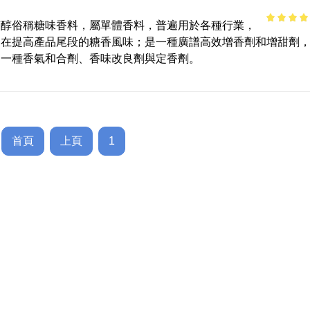
芽醇俗稱糖味香料，屬單體香料，普遍用於各種行業，
4.84
out 
的在提高產品尾段的糖香風味；是一種廣譜高效增香劑和增甜劑
5
是一種香氣和合劑、香味改良劑與定香劑。
首頁
上頁
1