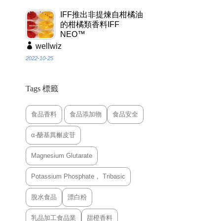
IFF推出非提煉自柑橘油
的柑橘類香料IFF
NEO™
wellwiz
2022-10-25
Tags 標籤
食品香料
食品添加物
食品安全
α-醣基異槲皮苷
Magnesium Glutarate
Potassium Phosphate， Tribasic
脫水食品
漂白粉
乳品加工食品業
甜橙香料