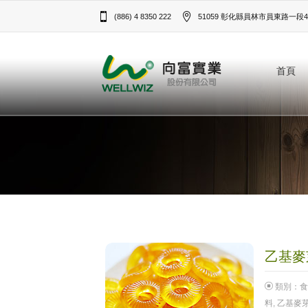
(886) 4 8350 222
51059 彰化縣員林市員東路一段43
首頁
乙基麥芽
類別：
食
料
,
乙基麥